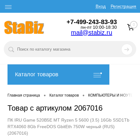
Вход
Регистрация
+7-499-243-83-93
0
пн-пт 10:00-18:30
mail@stabiz.ru
Каталог товаров
•
•
Главная страница
Каталог товаров
КОМПЬЮТЕРЫ И НОУТБУК
Товар с артикулом 2067016
ПК IRU Game 520B5E MT Ryzen 5 5600 (3.5) 16Gb SSD1Tb
RTX4060 8Gb FreeDOS GbitEth 750W черный (RUS)
(2067016)