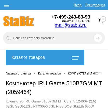
Вход
Регистрация
+7-499-243-83-93
0
пн-пт 10:00-18:30
mail@stabiz.ru
Каталог товаров
•
•
Главная страница
Каталог товаров
КОМПЬЮТЕРЫ И НОУТБУК
Компьютер IRU Game 510B7GM MT
(2059464)
Компьютер IRU Game 510B7GM MT Core i5 12400F (2.5)
32Gb SSD512Gb RTX3050 8Gb Free DOS GbitEth 650W