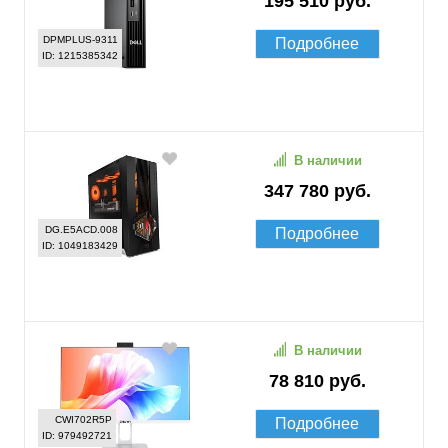
195 510 руб.
DPMPLUS-9311
Подробнее
ID: 1215385342
В наличии
347 780 руб.
DG.E5ACD.008
Подробнее
ID: 1049183429
В наличии
78 810 руб.
CWI702R5P
Подробнее
ID: 979492721