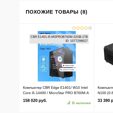
ПОХОЖИЕ ТОВАРЫ (8)
CBR E1401-I5-MSPROB760M-32GB-1TB
ID: 1077298627
Компьютер CBR Edge E1401/ W10 Intel
Компьюте
Core i5-14400 / MicroStar PRO B760M-A
N100 (0
WIFI / 32GB / SSD 1000GB / 10 Pro (CBR
ОС 2xGbi
158 020 руб.
33 390 
В наличии
E1401-I5-MSPROB760M-32GB-1TB)
B0A921-2