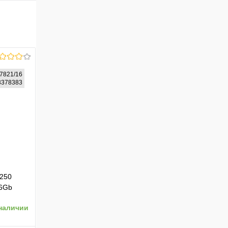
7821/16
83378383
1250
16Gb
 Pro
наличии
виатура