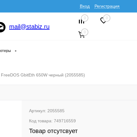
Вход
Регистрация
0
0
mail@stabiz.ru
0
•
ютеры
 FreeDOS GbitEth 650W черный (2055585)
Артикул:
2055585
Код товара:
749716559
Товар отсутсвует