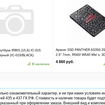
Apacer SSD PANTHER AS350 2
утбука IRBIS (15,6) IC-015
2.5" 7mm, R560/ W540 Mb/ s, 3
чёрный (IC-015/BLACK)
81K/ 74K, MTBF 1,5M, 180TBW,
4 660 руб.
В наличии
(AP256GAS350-1)
льно ознакомительный характер, и ни при каких условиях
ей 435 и 437 ГК РФ. Стоимость и наличие товара будет п
 указанный при оформлении заказа. Внешний вид и комплек