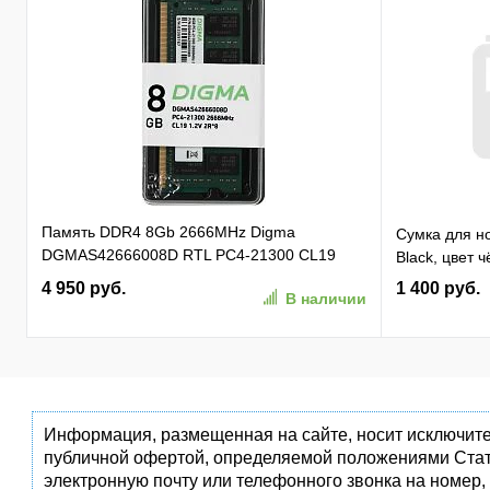
Память DDR4 8Gb 2666MHz Digma
Сумка для но
DGMAS42666008D RTL PC4-21300 CL19
Black, цвет 
SO-DIMM 260-pin 1.2В dual rank Ret
4 950 руб.
1 400 руб.
В наличии
Информация, размещенная на сайте, носит исключите
публичной офертой, определяемой положениями Стат
электронную почту или телефонного звонка на номер,