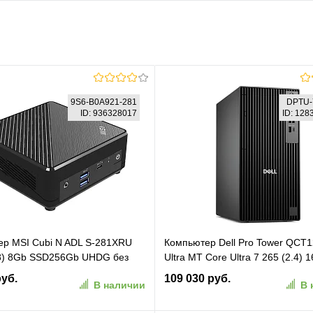
9S6-B0A921-281
DPTU-
ID: 936328017
ID: 12
р MSI Cubi N ADL S-281XRU
Компьютер Dell Pro Tower QCT
.8) 8Gb SSD256Gb UHDG без
Ultra MT Core Ultra 7 265 (2.4) 
tEth WiFi BT 65W черный (9S6-
SSD512Gb Graphics Windows 11
руб.
109 030 руб.
В наличии
В 
81)
GbitEth WiFi BT 180W мышь кла
черный (DPTU-7821/16)