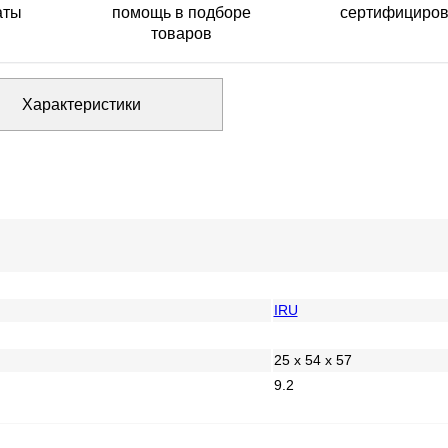
аты
помощь в подборе
сертифициро
товаров
Характеристики
IRU
25 x 54 x 57
9.2