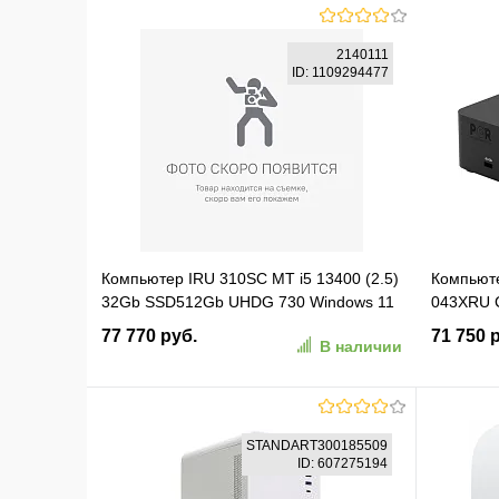
В корзину
2140111
ID: 1109294477
В избранное
К сравнению
В изб
Компьютер IRU 310SC MT i5 13400 (2.5)
Компьюте
32Gb SSD512Gb UHDG 730 Windows 11
043XRU C
Pro GbitEth 400W черный (2140111)
SSD512Gb
77 770 руб.
71 750 
В наличии
2x2.5Gbi
B20911-0
В корзину
STANDART300185509
ID: 607275194