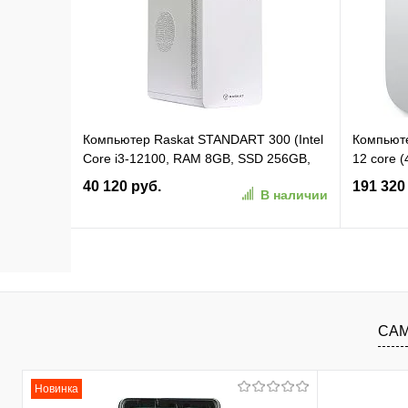
В избранное
К сравнению
В изб
Компьютер Raskat STANDART 300 (Intel
Компьюте
Core i3-12100, RAM 8GB, SSD 256GB,
12 core 
noOS, White) (STANDART300185509)
GPU macO
40 120 руб.
191 320
В наличии
серебри
В корзину
В избранное
К сравнению
В изб
САМ
Новинка