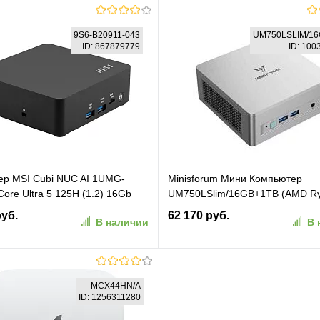
В корзину
В корзину
9S6-B20911-043
UM750LSLIM/1
ID: 867879779
ID: 10
ранное
К сравнению
В избранное
К сравн
р MSI Cubi NUC AI 1UMG-
Minisforum Мини Компьютер
ore Ultra 5 125H (1.2) 16Gb
UM750LSlim/16GB+1TB (AMD Ry
 Arc graphics без ОС
7545U) 16GB+1TB, AMD Radeon
руб.
62 170 руб.
В наличии
В 
tEth WiFi BT 120W черный (9S6-
Pro
43)
В корзину
В корзину
MCX44HN/A
ID: 1256311280