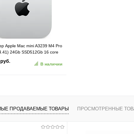
ранное
К сравнению
В избранное
К сравн
р Apple Mac mini A3239 M4 Pro
(4.41) 24Gb SSD512Gb 16 core
S GbitEth WiFi BT
 руб.
В наличии
стый (MCX44HN/A)
В корзину
ранное
К сравнению
ЫЕ ПРОДАВАЕМЫЕ ТОВАРЫ
ПРОСМОТРЕННЫЕ ТОВ