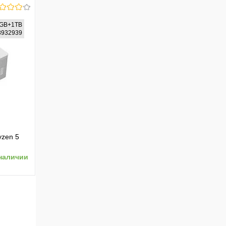
6GB+1TB
03932939
ению
zen 5
, Win11
наличии