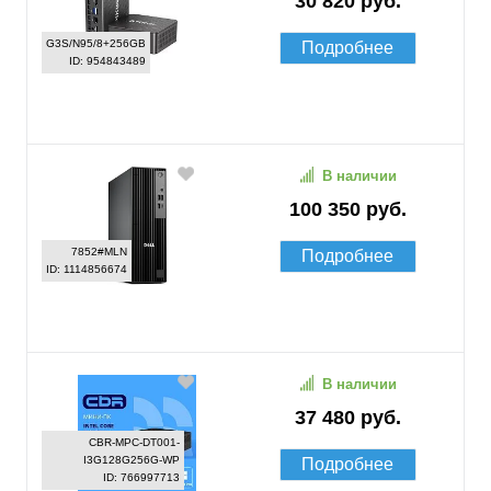
30 820 руб.
G3S/N95/8+256GB
Подробнее
ID: 954843489
В наличии
100 350 руб.
7852#MLN
Подробнее
ID: 1114856674
В наличии
37 480 руб.
CBR-MPC-DT001-
I3G128G256G-WP
Подробнее
ID: 766997713