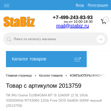
Вход
Регистрация
+7-499-243-83-93
0
пн-пт 10:00-18:30
mail@stabiz.ru
Каталог товаров
•
•
Главная страница
Каталог товаров
КОМПЬЮТЕРЫ И НОУТБУК
Товар с артикулом 2013759
ПК IRU Game 510B4GMA MT i5 10400F (2.9) 16Gb
SSD500Gb RTX3060 12Gb Free DOS GbitEth 500W черный
(2013759)