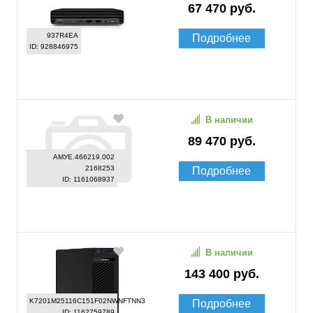
67 470 руб.
937R4EA
Подробнее
ID: 928846975
В наличии
89 470 руб.
АМУЕ.466219.002
2168253
Подробнее
ID: 1161068937
В наличии
143 400 руб.
K7201M25116C151F02NWNFTNN3
Подробнее
ID: 1162759789