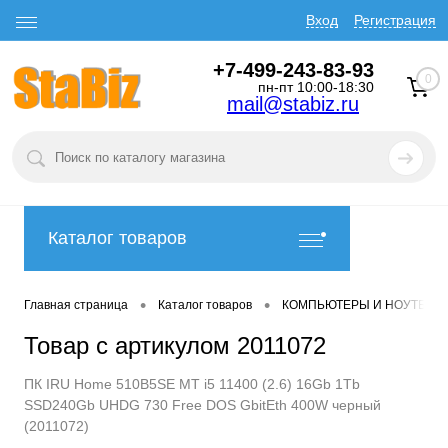
Вход
Регистрация
+7-499-243-83-93
0
пн-пт 10:00-18:30
mail@stabiz.ru
Каталог товаров
•
•
Главная страница
Каталог товаров
КОМПЬЮТЕРЫ И НОУТБУК
Товар с артикулом 2011072
ПК IRU Home 510B5SE MT i5 11400 (2.6) 16Gb 1Tb
SSD240Gb UHDG 730 Free DOS GbitEth 400W черный
(2011072)