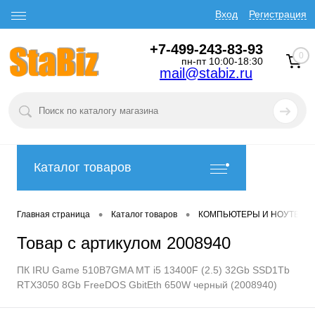
Вход
Регистрация
+7-499-243-83-93
0
пн-пт 10:00-18:30
mail@stabiz.ru
Каталог товаров
•
•
Главная страница
Каталог товаров
КОМПЬЮТЕРЫ И НОУТБУК
Товар с артикулом 2008940
ПК IRU Game 510B7GMA MT i5 13400F (2.5) 32Gb SSD1Tb
RTX3050 8Gb FreeDOS GbitEth 650W черный (2008940)