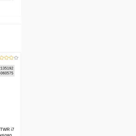
2135192
24060575
 TWR i7
TX5080