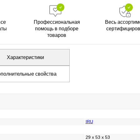
все
Профессиональная
Весь ассортим
аты
помощь в подборе
сертифициро
товаров
Характеристики
полнительные свойства
IRU
29 x 53 x 53