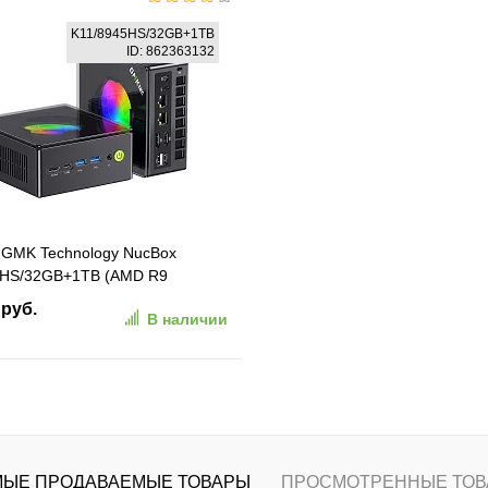
В корзину
В корзину
K11/8945HS/32GB+1TB
ID: 862363132
ранное
К сравнению
В избранное
К сравн
 GMK Technology NucBox
5HS/32GB+1TB (AMD R9
32GB+1TB, Win 11 Pro
 руб.
В наличии
В корзину
ранное
К сравнению
ЫЕ ПРОДАВАЕМЫЕ ТОВАРЫ
ПРОСМОТРЕННЫЕ ТОВ