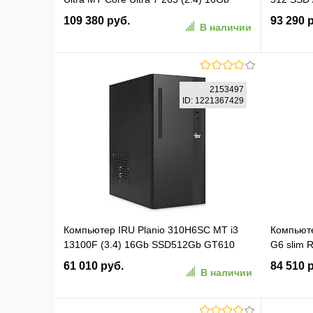
SSD512Gb Graphics Windows 11 Pro
(9N7F3A
109 380 руб.
93 290 
В наличии
GbitEth WiFi BT 180W мышь клавиатура
черный (DPTU-7821/16)
В корзину
2153497
ID: 1221367429
В избранное
К сравнению
В изб
Компьютер IRU Planio 310H6SC MT i3
Компьюте
13100F (3.4) 16Gb SSD512Gb GT610
G6 slim 
2Gb Windows 11 Pro GbitEth 400W
Radeon 7
61 010 руб.
84 510 
В наличии
черный (2153497)
90W kb м
(13GN00