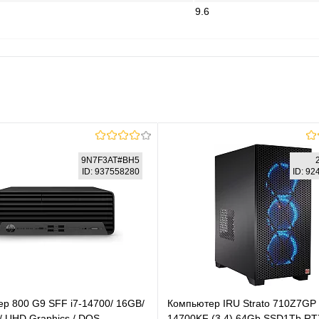
9.6
9N7F3AT#BH5
ID: 937558280
ID: 9
р 800 G9 SFF i7-14700/ 16GB/
Компьютер IRU Strato 710Z7GP
/ UHD Graphics / DOS
14700KF (3.4) 64Gb SSD1Tb R