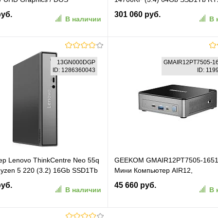
T#BH5)
16Gb FreeDOS GbitEth 850W ч
руб.
301 060 руб.
В наличии
В 
(RUS) (2135192)
В корзину
В корзину
13GN000DGP
GMAIR12PT7505-1
ID: 1286360043
ID: 11
ранное
К сравнению
В избранное
К сравн
р Lenovo ThinkCentre Neo 55q
GEEKOM GMAIR12PT7505-1651
Ryzen 5 220 (3.2) 16Gb SSD1Tb
Мини Компьютер AIR12,
40M без ОС GbitEth WiFi BT
GMAIR12PT7505-16512-EU, Inte
руб.
45 660 руб.
В наличии
В 
ышь клавиатура черный
Pentium 7505 16GB+512GB, WIN
0DGP)