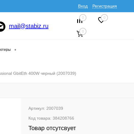
Вход
Регистрация
0
0
mail@stabiz.ru
0
•
ютеры
sional GbitEth 400W черный (2007039)
Артикул:
2007039
Код товара:
384208766
Товар отсутсвует