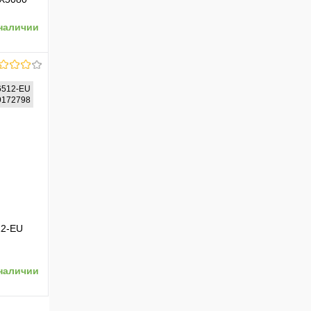
ерный
наличии
6512-EU
99172798
ению
2-EU
l
наличии
11 Pro