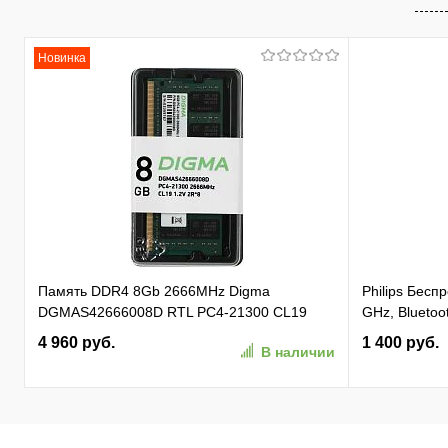
Новинка
Память DDR4 8Gb 2666MHz Digma
Philips Бес
DGMAS42666008D RTL PC4-21300 CL19
GHz, Bluetoot
SO-DIMM 260-pin 1.2В dual rank Ret
бесшумная Ч
4 960 руб.
1 400 руб.
В наличии
(SPK7407B/0