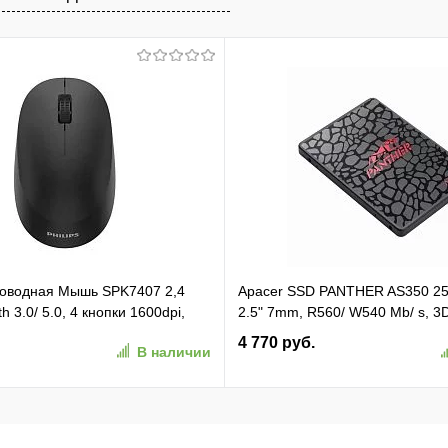
проводная Мышь SPK7407 2,4
Apacer SSD PANTHER AS350 2
h 3.0/ 5.0, 4 кнопки 1600dpi,
2.5" 7mm, R560/ W540 Mb/ s, 3
ёрный (SPK7407B/ 01)
81K/ 74K, MTBF 1,5M, 180TBW,
4 770 руб.
В наличии
1)
(AP256GAS350-1)