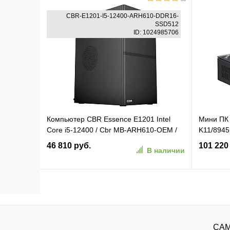
В корзину
CBR-E1201-I5-12400-ARH610-DDR16-
SSD512
ID: 1024985706
В избранное
К сравнению
В изб
Компьютер CBR Essence E1201 Intel
Мини ПК
Core i5-12400 / Cbr MB-ARH610-OEM /
K11/894
16GB / SSD 512GB (CBR-E1201-I5-
8945HS) 
46 810 руб.
101 220
В наличии
12400-ARH610-DDR16-SSD512)
В корзину
В избранное
К сравнению
В изб
САМ