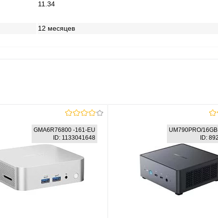
11.34
12 месяцев
GMA6R76800 -161-EU
UM790PRO/16GB
ID: 1133041648
ID: 8