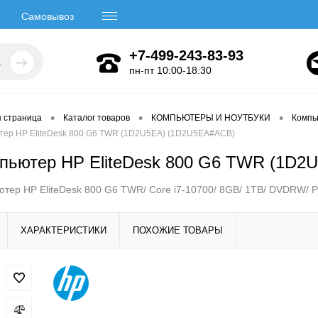
Самовывоз
+7-499-243-83-93
пн-пт 10:00-18:30
•
•
•
я страница
Каталог товаров
КОМПЬЮТЕРЫ И НОУТБУКИ
Компь
тер HP EliteDesk 800 G6 TWR (1D2U5EA) (1D2U5EA#ACB)
пьютер HP EliteDesk 800 G6 TWR (1D2
тер HP EliteDesk 800 G6 TWR/ Core i7-10700/ 8GB/ 1TB/ DVDRW/ 
ХАРАКТЕРИСТИКИ
ПОХОЖИЕ ТОВАРЫ