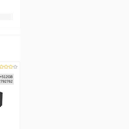
+512GB
92792762