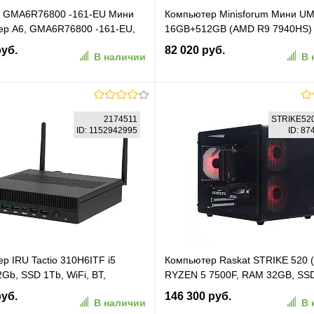
GMA6R76800 -161-EU Мини
Компьютер Minisforum Мини UM
ер A6, GMA6R76800 -161-EU,
16GB+512GB (AMD R9 7940HS)
n 7 6800, 16GB+1TB, WIN11
16GB+512GB, AMD Radeon780M
руб.
82 020 руб.
В наличии
В 
Pro (UM790PRO/16GB+512GB)
В корзину
В корзину
2174511
STRIKE52
ID: 1152942995
ID: 8
ранное
К сравнению
В избранное
К сравн
р IRU Tactio 310H6ITF i5
Компьютер Raskat STRIKE 520
2Gb, SSD 1Tb, WiFi, BT,
RYZEN 5 7500F, RAM 32GB, SS
, 90W черный (RUS) (2174511)
NVIDIA RTX 5060 8GB, noOS, bl
руб.
146 300 руб.
В наличии
В 
(STRIKE520211457)