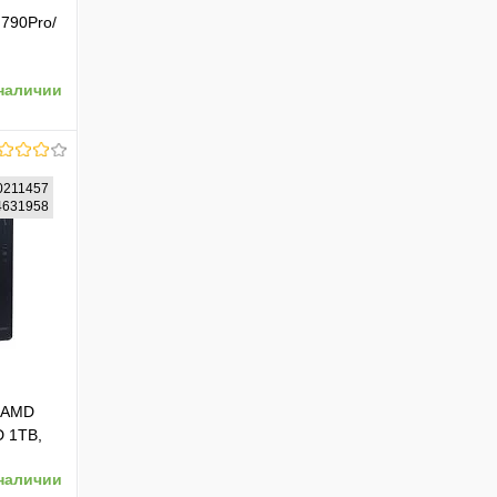
790Pro/
, Win11
наличии
0211457
74631958
ению
 (AMD
D 1TB,
ack)
наличии