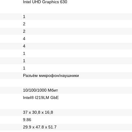
Intel UHD Graphics 630
1
2
2
4
4
1
1
1
Разъём микрофон/наушники
10/100/1000 Mбит
Intel® I219LM GbE
37 x 30,8 x 16,8
9.86
29.9 x 47.8 x 51.7