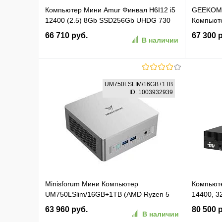
Компьютер Мини Amur Финвал H6I12 i5
GEEKOM 
12400 (2.5) 8Gb SSD256Gb UHDG 730
Компьют
FreeDOS GbitEth WiFi BT 120W черный
AMD Ryze
66 710 руб.
67 300 
В наличии
(RUS) (2117524) (АМУЕ.466219.002
Pro
2117524)
В корзину
UM750LSLIM/16GB+1TB
ID: 1003932939
В избранное
К сравнению
В изб
Minisforum Мини Компьютер
Компьюте
UM750LSlim/16GB+1TB (AMD Ryzen 5
14400, 3
7545U) 16GB+1TB, AMD Radeon, Win11
Win11Pro
63 960 руб.
80 500 
В наличии
Pro