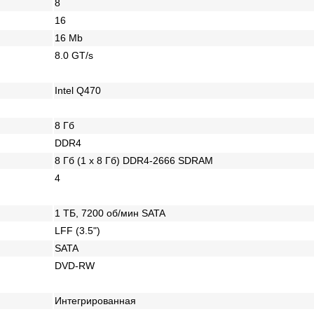
8
16
16 Mb
8.0 GT/s
Intel Q470
8 Гб
DDR4
8 Гб (1 x 8 Гб) DDR4-2666 SDRAM
4
1 TБ, 7200 об/мин SATA
LFF (3.5")
SATA
DVD-RW
Интегрированная