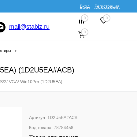
Вход
Регистрация
0
0
mail@stabiz.ru
0
•
ютеры
U5EA) (1D2U5EA#ACB)
PS/2/ VGA/ Win10Pro (1D2U5EA)
Артикул:
1D2U5EA#ACB
Код товара:
78784458