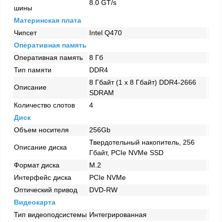
8.0 GT/s
шины
Материнская плата
Чипсет
Intel Q470
Оперативная память
Оперативная память
8 Гб
Тип памяти
DDR4
8 Гбайт (1 x 8 Гбайт) DDR4-2666
Описание
SDRAM
Количество слотов
4
Диск
Объем носителя
256Gb
Твердотельный накопитель, 256
Описание диска
Гбайт, PCIe NVMe SSD
Формат диска
M.2
Интерфейс диска
PCIe NVMe
Оптический привод
DVD-RW
Видеокарта
Тип видеоподсистемы
Интегрированная