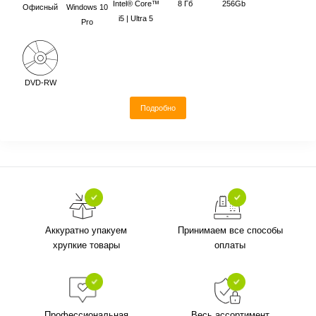
Intel® Core™
8 Гб
256Gb
Офисный
Windows 10
i5 | Ultra 5
Pro
DVD-RW
Подробно
Аккуратно упакуем
Принимаем все способы
хрупкие товары
оплаты
Профессиональная
Весь ассортимент