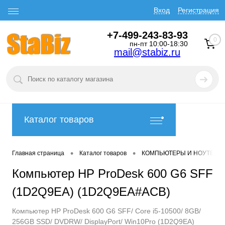
Вход
Регистрация
+7-499-243-83-93
0
пн-пт 10:00-18:30
mail@stabiz.ru
Каталог товаров
•
•
Главная страница
Каталог товаров
КОМПЬЮТЕРЫ И НОУТБУК
Компьютер HP ProDesk 600 G6 SFF
(1D2Q9EA) (1D2Q9EA#ACB)
Компьютер HP ProDesk 600 G6 SFF/ Core i5-10500/ 8GB/
256GB SSD/ DVDRW/ DisplayPort/ Win10Pro (1D2Q9EA)