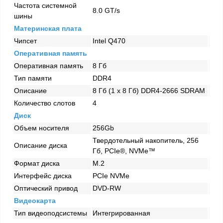
Частота системной
8.0 GT/s
шины
Материнская плата
Чипсет
Intel Q470
Оперативная память
Оперативная память
8 Гб
Тип памяти
DDR4
Описание
8 Гб (1 x 8 Гб) DDR4-2666 SDRAM
Количество слотов
4
Диск
Объем носителя
256Gb
Твердотельный накопитель, 256
Описание диска
Гб, PCIe®, NVMe™
Формат диска
M.2
Интерфейс диска
PCIe NVMe
Оптический привод
DVD-RW
Видеокарта
Тип видеоподсистемы
Интегрированная