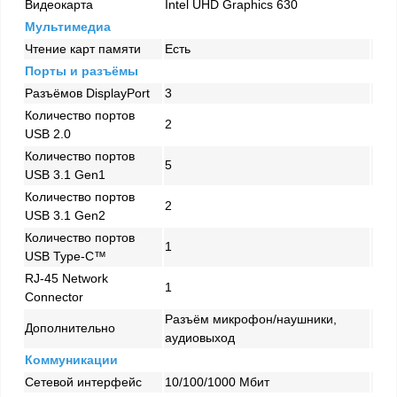
Видеокарта
Intel UHD Graphics 630
Мультимедиа
Чтение карт памяти
Есть
Порты и разъёмы
Разъёмов DisplayPort
3
Количество портов
2
USB 2.0
Количество портов
5
USB 3.1 Gen1
Количество портов
2
USB 3.1 Gen2
Количество портов
1
USB Type-C™
RJ-45 Network
1
Connector
Разъём микрофон/наушники,
Дополнительно
аудиовыход
Коммуникации
Сетевой интерфейс
10/100/1000 Mбит