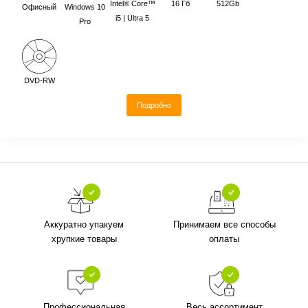
Intel® Core™
16 Гб
512Gb
Офисный
Windows 10
i5 | Ultra 5
Pro
DVD-RW
Подробно
Аккуратно упакуем
Принимаем все способы
хрупкие товары
оплаты
Профессиональная
Весь ассортимент