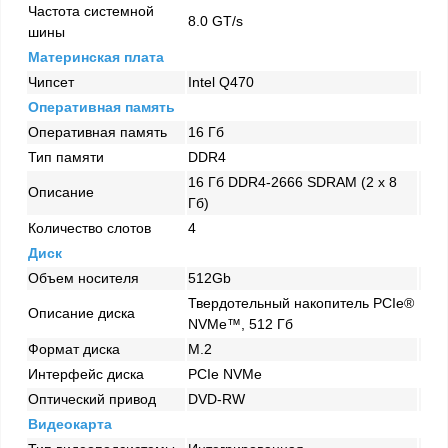
Частота системной
8.0 GT/s
шины
Материнская плата
Чипсет
Intel Q470
Оперативная память
Оперативная память
16 Гб
Тип памяти
DDR4
16 Гб DDR4-2666 SDRAM (2 x 8
Описание
Гб)
Количество слотов
4
Диск
Объем носителя
512Gb
Твердотельный накопитель PCIe®
Описание диска
NVMe™, 512 Гб
Формат диска
M.2
Интерфейс диска
PCIe NVMe
Оптический привод
DVD-RW
Видеокарта