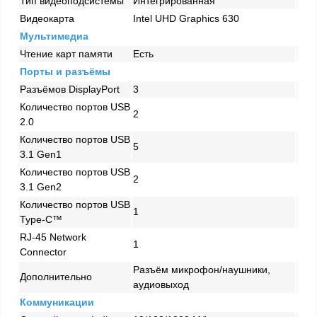
Тип видеоподсистемы
Интегрированная
Видеокарта
Intel UHD Graphics 630
Мультимедиа
Чтение карт памяти
Есть
Порты и разъёмы
Разъёмов DisplayPort
3
Количество портов USB
2
2.0
Количество портов USB
5
3.1 Gen1
Количество портов USB
2
3.1 Gen2
Количество портов USB
1
Type-C™
RJ-45 Network
1
Connector
Разъём микрофон/наушники,
Дополнительно
аудиовыход
Коммуникации