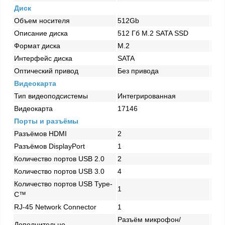
Диск
Объем носителя
512Gb
Описание диска
512 Гб M.2 SATA SSD
Формат диска
M.2
Интерфейс диска
SATA
Оптический привод
Без привода
Видеокарта
Тип видеоподсистемы
Интегрированная
Видеокарта
17146
Порты и разъёмы
Разъёмов HDMI
2
Разъёмов DisplayPort
1
Количество портов USB 2.0
2
Количество портов USB 3.0
4
Количество портов USB Type-
1
C™
RJ-45 Network Connector
1
Разъём микрофон/
Дополнительно