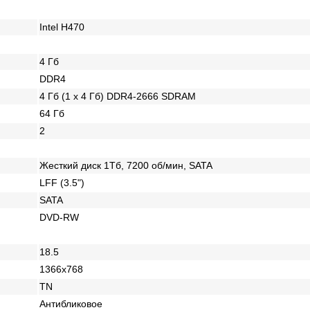
Intel H470
4 Гб
DDR4
4 Гб (1 x 4 Гб) DDR4-2666 SDRAM
64 Гб
2
Жесткий диск 1Тб, 7200 об/мин, SATA
LFF (3.5")
SATA
DVD-RW
18.5
1366x768
TN
Антибликовое