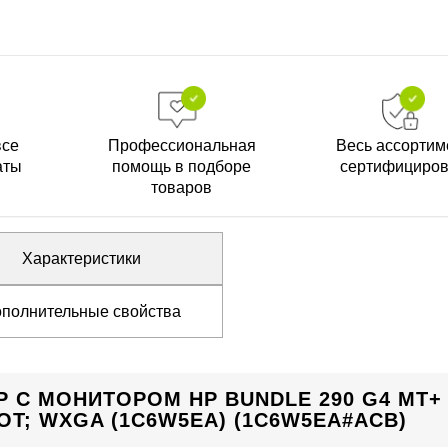
все
Профессиональная
Весь ассортим
аты
помощь в подборе
сертифициро
товаров
Характеристики
полнительные свойства
 С МОНИТОРОМ HP BUNDLE 290 G4 MT+
OT; WXGA (1C6W5EA) (1C6W5EA#ACB)