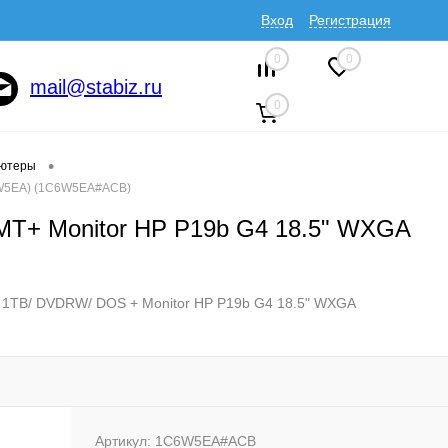
Вход
Регистрация
0
0
mail@stabiz.ru
0
•
ютеры
C6W5EA) (1C6W5EA#ACB)
MT+ Monitor HP P19b G4 18.5" WXGA
/ 1TB/ DVDRW/ DOS + Monitor HP P19b G4 18.5" WXGA
Артикул:
1C6W5EA#ACB