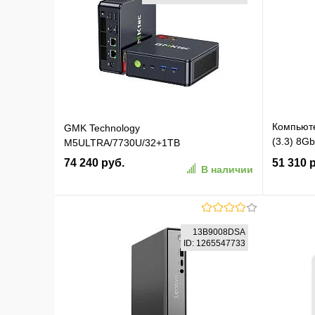
Компьюте
GMK Technology
(3.3) 8
M5ULTRA/7730U/32+1TB
Windows 
74 240 руб.
51 310 
В наличии
(2152519
В корзину
13B9008DSA
ID: 1265547733
В избранное
К сравнению
В изб