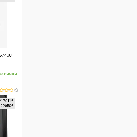
G7400
ерный
наличии
2170115
73220506
ению