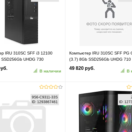
р IRU 310SC SFF i3 12100
Компьютер IRU 310SC SFF PG 
Gb SSD256Gb UHDG 730
(3.7) 8Gb SSD256Gb UHDG 710
11 Pro GbitEth 200W черный
Windows 11 Pro GbitEth 200W ч
руб.
49 820 руб.
В наличии
В 
)
(2152527)
В корзину
В корзину
9S6-C9311-33S
ID: 1293867461
ID: 12
ранное
К сравнению
В избранное
К сравн