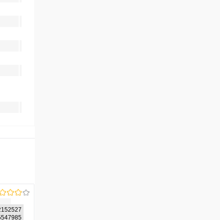
2152527
05547985