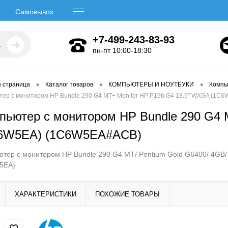
Самовывоз
+7-499-243-83-93
пн-пт 10:00-18:30
•
•
•
я страница
Каталог товаров
КОМПЬЮТЕРЫ И НОУТБУКИ
Компь
тер с монитором HP Bundle 290 G4 MT+ Monitor HP P19b G4 18.5" WXGA (1
пьютер с монитором HP Bundle 290 G4 
6W5EA) (1C6W5EA#ACB)
тер с монитором HP Bundle 290 G4 MT/ Pentium Gold G6400/ 4GB
5EA)
ХАРАКТЕРИСТИКИ
ПОХОЖИЕ ТОВАРЫ