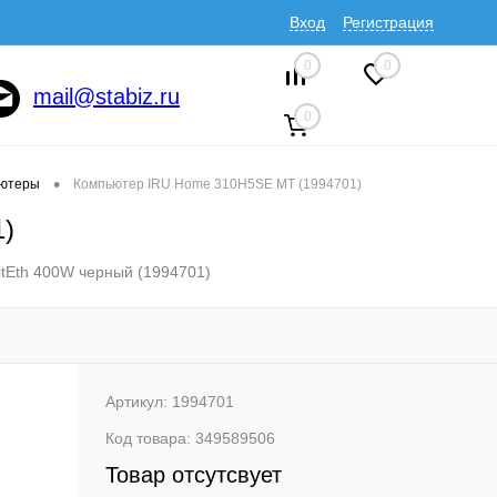
Вход
Регистрация
0
0
mail@stabiz.ru
0
•
ютеры
Компьютер IRU Home 310H5SE MT (1994701)
1)
tEth 400W черный (1994701)
Артикул:
1994701
Код товара:
349589506
Товар отсутсвует