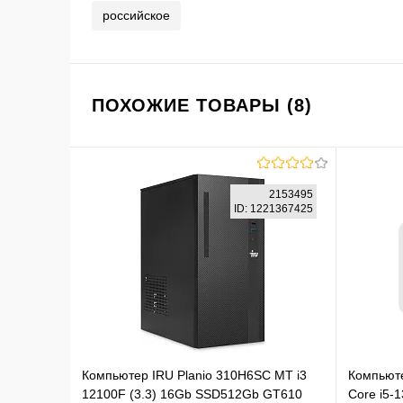
российское
ПОХОЖИЕ ТОВАРЫ (8)
2153495
ID: 1221367425
Компьютер IRU Planio 310H6SC MT i3
Компьюте
12100F (3.3) 16Gb SSD512Gb GT610
Core i5-