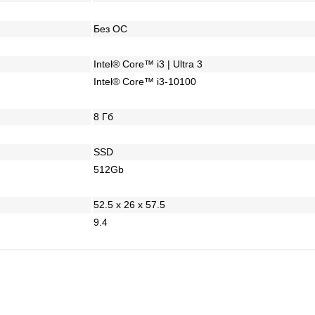
Без ОС
Intel® Core™ i3 | Ultra 3
Intel® Core™ i3-10100
8 Гб
SSD
512Gb
52.5 x 26 x 57.5
9.4