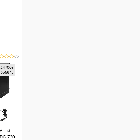
2147008
05055646
MT i3
HDG 730