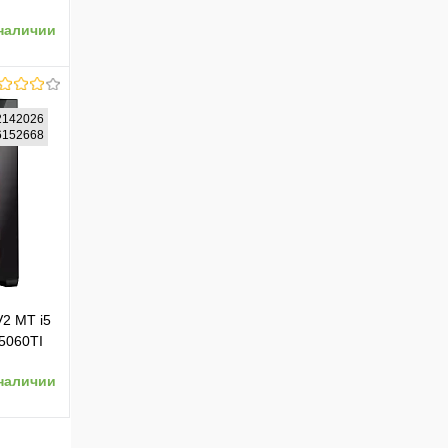
 400W
наличии
147008)
2142026
66152668
ению
2 MT i5
5060TI
bitEth
наличии
142026)