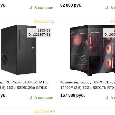
 256GB SSD M.2, Intel
FreeDOS 2.5xGbitEth+1xGbitEth
руб.
82 080 руб.
В наличии
В 
, noDVD, WiFi, BT, 120W, noOS,
мышь клавиатура черный (RUS)
, Black (9S6-B21011-033)
(2147008) (АМУЕ.466219.002 2
В корзину
В корзину
2153498
ID: 1221367431
ID: 10
ранное
К сравнению
В избранное
К сравн
р IRU Planio 310H6SC MT i3
Компьютер Bloody BD-PC CB76V
(3.5) 16Gb SSD512Gb GT610
14400F (2.5) 32Gb SSD1Tb RTX
ows 11 Pro GbitEth 400W
16Gb Windows 11 Home 64 2.5xG
руб.
167 580 руб.
В наличии
В 
2153498)
WiFi BT 750W черный (RUS) (2