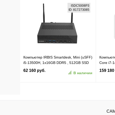
В корзину
ISDC5008P3
ID: 817273085
В избранное
К сравнению
В изб
Компьютер IRBIS Smartdesk, Mini (uSFF)
Компьюте
i5-13500H, 1x16GB DDR5 , 512GB SSD
Core i7-
M.2 NVME, Iris Xe Graphics 80EU,
8G, 32Gb
62 160 руб.
159 180
В наличии
NoDVD, WiFi, BT, Vesa mount, NoOS,
WiFi+BT,
1YR (ISDC5008P3)
1y war-t
В корзину
В избранное
К сравнению
В изб
САМ