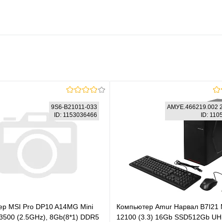
9S6-B21011-033
АМУЕ.466219.002 
ID: 1153036466
ID: 11
р MSI Pro DP10 A14MG Mini
Компьютер Amur Нарвал B7I21 
13500 (2.5GHz), 8Gb(8*1) DDR5
12100 (3.3) 16Gb SSD512Gb U