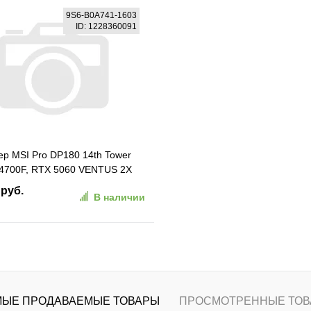
В корзину
В корзину
9S6-B0A741-1603
ID: 1228360091
ранное
К сравнению
В избранное
К сравн
р MSI Pro DP180 14th Tower
14700F, RTX 5060 VENTUS 2X
 (16*2) DDR5, 1TB SSD M.2,
 руб.
В наличии
 Wired keyboard&Mouse,noOS,
y (9S6-B0A741-1603)
В корзину
ранное
К сравнению
ЫЕ ПРОДАВАЕМЫЕ ТОВАРЫ
ПРОСМОТРЕННЫЕ ТОВ