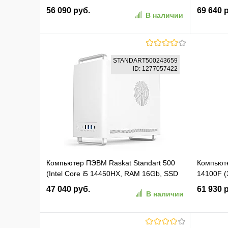
2Gb Windows 11 Pro GbitEth 400W
SO-DIMM,
56 090 руб.
69 640 
В наличии
черный (2153495)
Graphics
1y war-ty
В корзину
STANDART500243659
ID: 1277057422
В избранное
К сравнению
В изб
Компьютер ПЭВМ Raskat Standart 500
Компьюте
(Intel Core i5 14450HX, RAM 16Gb, SSD
14100F 
512Gb, No OS, White)
2Gb Wind
47 040 руб.
61 930 
В наличии
(STANDART500243659)
черный (