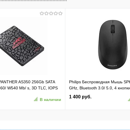
 PANTHER AS350 256Gb SATA
Philips Беспроводная Мышь SP
60/ W540 Mb/ s, 3D TLC, IOPS
GHz, Bluetooth 3.0/ 5.0, 4 кнопк
TBF 1,5M, 180TBW,
бесшумная Чёрный (SPK7407B/
1 400 руб.
В наличии
50-1)
(SPK7407B/01)