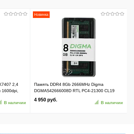
Новинка
K7407 2,4
Память DDR4 8Gb 2666MHz Digma
и 1600dpi,
DGMAS42666008D RTL PC4-21300 CL19
 01)
SO-DIMM 260-pin 1.2В dual rank Ret
4 950 руб.
В наличии
В наличии