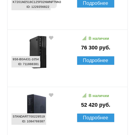
K7201M2518C125F02NWNFTNN3
Подробнее
ID: 1229356822
В наличии
76 300 руб.
9S6-B0A431-1054
Подробнее
ID: 711888381
В наличии
52 420 руб.
STANDART700229519
Подробнее
ID: 1084769387