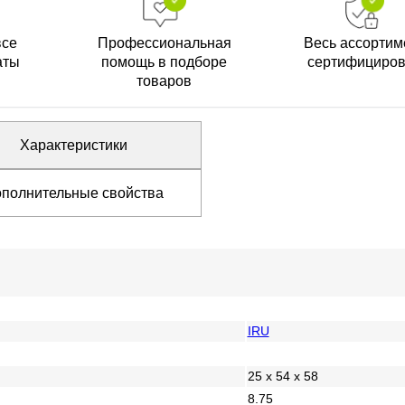
все
Профессиональная
Весь ассортим
аты
помощь в подборе
сертифициро
товаров
Характеристики
полнительные свойства
IRU
25 x 54 x 58
8.75