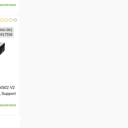
наличии
ый (9S6-
SHU-001
94617556
ению
 NS02 V2
Support
4W PSU
наличии