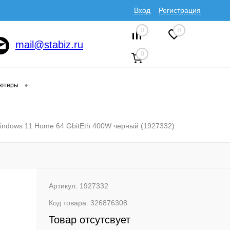
Вход
Регистрация
0
0
mail@stabiz.ru
0
•
ютеры
ndows 11 Home 64 GbitEth 400W черный (1927332)
Артикул:
1927332
Код товара:
326876308
Товар отсутсвует