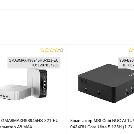
GMA8MAXR98945HS-321-EU
9S6-B20
ID: 1287817236
ID: 8
 GMA8MAXR98945HS-321-EU
Компьютер MSI Cubi NUC AI 1
мпьютер A8 MAX,
043XRU Core Ultra 5 125H (1.2)
R98945HS -321-EU, AMD
SSD512Gb Arc graphics без ОС