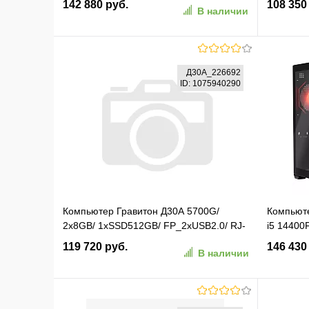
142 880 руб.
108 350
В наличии
черный (4Y5Y9AV)
Ryzen 9 
В корзину
Д30А_226692
ID: 1075940290
В избранное
К сравнению
В изб
Компьютер Гравитон Д30А 5700G/
Компьют
2x8GB/ 1xSSD512GB/ FP_2xUSB2.0/ RJ-
i5 14400
45POE/ 250W/ K+M/ NoOS/ 3YST
RTX5060
119 720 руб.
146 430
В наличии
(Д30А_226692)
2.5xGbit
(2142021