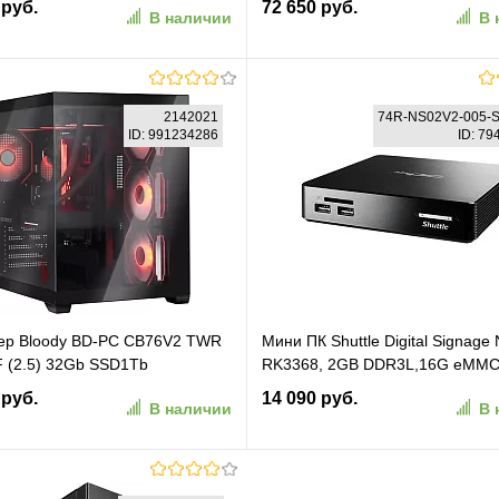
 руб.
72 650 руб.
В наличии
В 
8945HS, 32GB+1TB, WIN11 Pro
2x2.5GbitEth WiFi BT 120W черн
B20911-043)
В корзину
В корзину
2142021
74R-NS02V2-005-
ID: 991234286
ID: 7
ранное
К сравнению
В избранное
К сравн
ер Bloody BD-PC CB76V2 TWR
Мини ПК Shuttle Digital Signage
F (2.5) 32Gb SSD1Tb
RK3368, 2GB DDR3L,16G eMMC,
TI 8Gb Windows 11 Home 64
2.5” SATA HDD/ SSD and SD, 2
 руб.
14 090 руб.
В наличии
В 
Eth WiFi BT 750W черный (RUS)
(74R-NS02V2-005-SHU-001)
)