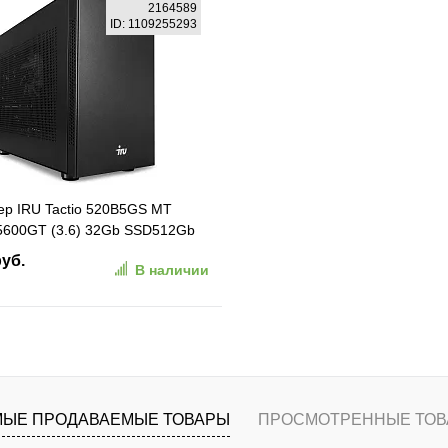
В корзину
В корзину
2164589
ID: 1109255293
ранное
К сравнению
В избранное
К сравн
р IRU Tactio 520B5GS MT
5600GT (3.6) 32Gb SSD512Gb
ОС GbitEth 500W черный (RUS)
руб.
В наличии
)
В корзину
ранное
К сравнению
ЫЕ ПРОДАВАЕМЫЕ ТОВАРЫ
ПРОСМОТРЕННЫЕ ТОВ