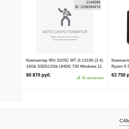
В корзину
2140096
ID: 1109294474
В избранное
К сравнению
В изб
Компьютер IRU 310SC MT i3 13100 (3.4)
Компьюте
16Gb SSD512Gb UHDG 730 Windows 11
Ryzen 5 
Pro GbitEth 200W черный (2140096)
RGr без 
60 870 руб.
63 750 
В наличии
(2164589
В корзину
В избранное
К сравнению
В изб
САМ