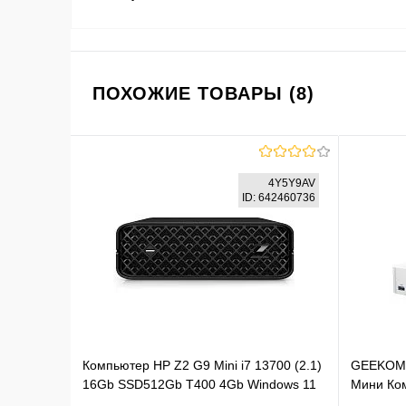
ПОХОЖИЕ ТОВАРЫ (8)
4Y5Y9AV
ID: 642460736
Компьютер HP Z2 G9 Mini i7 13700 (2.1)
GEEKOM
16Gb SSD512Gb T400 4Gb Windows 11
Мини Ко
Pro 64 GbitEth 280W kb клавиатура
GMA8MAX