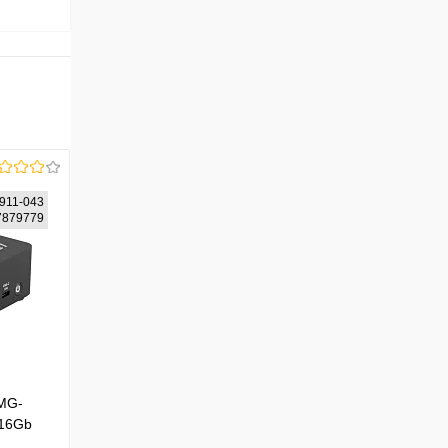
911-043
67879779
UMG-
 16Gb