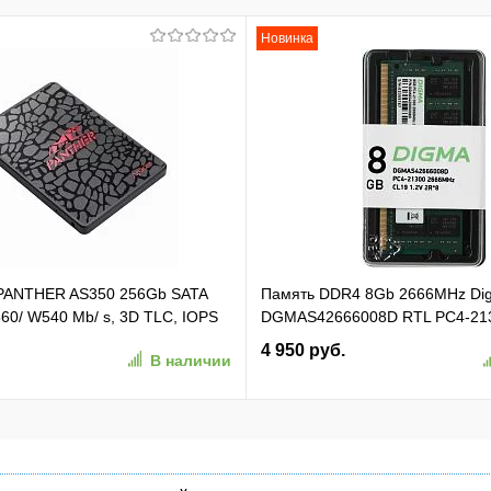
Новинка
 PANTHER AS350 256Gb SATA
Память DDR4 8Gb 2666MHz Di
60/ W540 Mb/ s, 3D TLC, IOPS
DGMAS42666008D RTL PC4-21
TBF 1,5M, 180TBW,
SO-DIMM 260-pin 1.2В dual rank
4 950 руб.
В наличии
50-1)