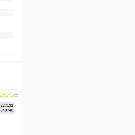
227132
85840740