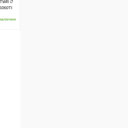
 TWR i7
5060TI
50W
наличии
ению