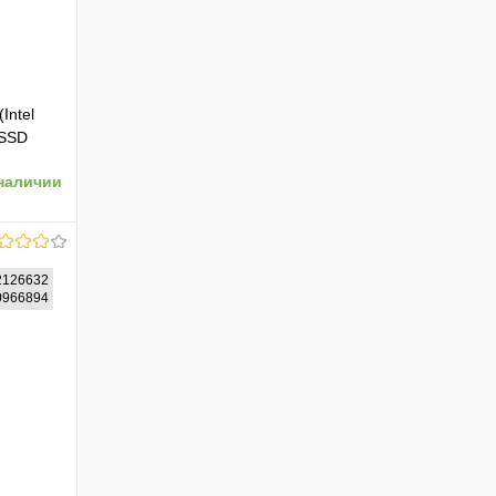
Intel
 SSD
наличии
2126632
10966894
ению