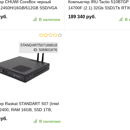
ер CHUWI CoreBox черный
Компьютер IRU Tactio 510B7GP
 12450H/16GB/512GB SSD/VGA
14700F (2.1) 32Gb SSD1Tb RTX
Pro) (6935768760160)
16Gb Windows 11 Pro GbitEth 6
руб.
189 340 руб.
В наличии
В 
черный (RUS) (2126632)
В корзину
В корзину
STANDART507168818
ID: 506801676
ранное
К сравнению
В избранное
К сравн
р Raskat STANDART 507 (Intel
12400, RAM 16GB, SSD 1TB,
STANDART507168818)
руб.
В наличии