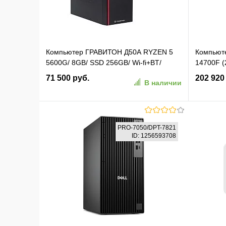
Компьютер ГРАВИТОН Д50А RYZEN 5
Компьюте
5600G/ 8GB/ SSD 256GB/ Wi-fi+BT/
14700F (
FP_2xUSB2.0/ 450W/ K+M/ NoOS/ WR3G
12Gb Win
71 500 руб.
202 920
В наличии
( Минпромторг ) (116810)
черный (
В корзину
PRO-7050/DPT-7821
ID: 1256593708
В избранное
К сравнению
В изб