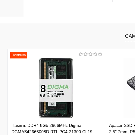
В корзину
В избранное
К сравнению
В изб
САМ
Новинка
Память DDR4 8Gb 2666MHz Digma
Apacer SSD
DGMAS42666008D RTL PC4-21300 CL19
2.5" 7mm, R5