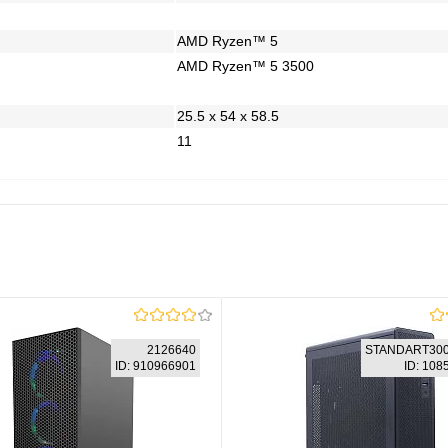
AMD Ryzen™ 5
AMD Ryzen™ 5 3500
25.5 x 54 x 58.5
11
2126640
STANDART300
ID: 910966901
ID: 10