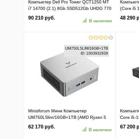
Компьютер Dell Pro Tower QCT1250 MT
Компьют
i7 14700 (2.1) 8Gb SSD512Gb UHDG 770
(Core i5
Windows 11 Pro GbitEth 180W мышь
int//W11
90 210 руб.
48 290 
В наличии
клавиатура черный (PRO-7050/DPT-
7821)
В корзину
UM750LSLIM/16GB+1TB
ID: 1003932939
В избранное
К сравнению
В изб
Minisforum Мини Компьютер
Компьюте
UM750LSlim/16GB+1TB (AMD Ryzen 5
Core i5-
7545U) 16GB+1TB, AMD Radeon, Win11
noOS) (
62 170 руб.
67 200 
В наличии
Pro