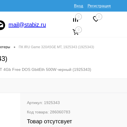
Вход
Регистрация
0
0
mail@stabiz.ru
0
•
ютеры
ПК IRU Game 320A5GE MT, 1925343 (1925343)
43)
T 4Gb Free DOS GbitEth 500W черный (1925343)
Артикул:
1925343
Код товара:
286060783
Товар отсутсвует