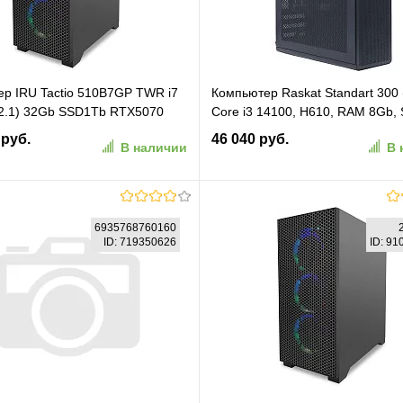
р IRU Tactio 510B7GP TWR i7
Компьютер Raskat Standart 300 (
2.1) 32Gb SSD1Tb RTX5070
Core i3 14100, H610, RAM 8Gb,
dows 11 Pro GbitEth 850W
256Gb, 400W, noOS, Black)
 руб.
46 040 руб.
В наличии
В 
RUS) (2126640)
(STANDART300227132)
В корзину
В корзину
6935768760160
ID: 719350626
ID: 9
ранное
К сравнению
В избранное
К сравн