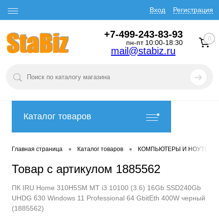
Вход
Регистрация
+7-499-243-83-93
0
пн-пт 10:00-18:30
mail@stabiz.ru
Каталог товаров
•
•
Главная страница
Каталог товаров
КОМПЬЮТЕРЫ И НОУТБУК
Товар с артикулом 1885562
ПК IRU Home 310H5SM MT i3 10100 (3.6) 16Gb SSD240Gb
UHDG 630 Windows 11 Professional 64 GbitEth 400W черный
(1885562)