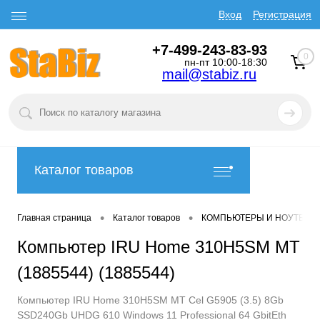
Вход
Регистрация
+7-499-243-83-93
0
пн-пт 10:00-18:30
mail@stabiz.ru
Каталог товаров
•
•
Главная страница
Каталог товаров
КОМПЬЮТЕРЫ И НОУТБУК
Компьютер IRU Home 310H5SM MT
(1885544) (1885544)
Компьютер IRU Home 310H5SM MT Cel G5905 (3.5) 8Gb
SSD240Gb UHDG 610 Windows 11 Professional 64 GbitEth