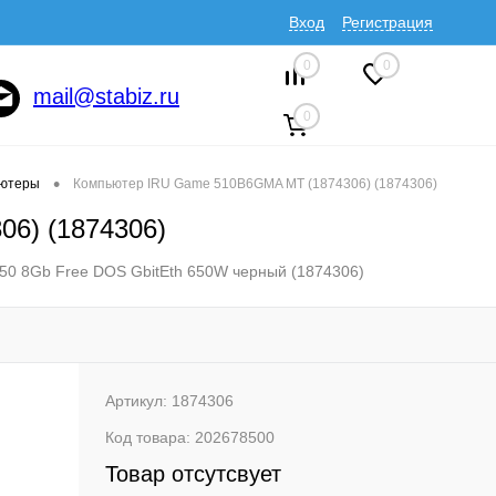
Вход
Регистрация
0
0
mail@stabiz.ru
0
•
ютеры
Компьютер IRU Game 510B6GMA MT (1874306) (1874306)
6) (1874306)
0 8Gb Free DOS GbitEth 650W черный (1874306)
Артикул:
1874306
Код товара:
202678500
Товар отсутсвует