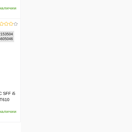
 (RUS)
наличии
2153504
65605046
ению
C SFF i5
GT610
0W
наличии