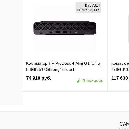
В корзину
BY6V3ET
ID: 935131065
В избранное
К сравнению
В изб
Компьютер HP ProDesk 4 Mini G1i Ultra-
Компьюте
5,8GB,512GB,eng/ rus usb
2x8GB/ 1
kbd,mouse,WiFi,BT,DOS,1Wty (BY6V3ET)
45POE/ 
74 910 руб.
117 630
В наличии
(Д33И_2
В корзину
В избранное
К сравнению
В изб
САМ