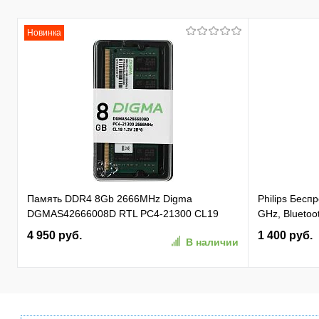
Новинка
Память DDR4 8Gb 2666MHz Digma
Philips Бес
DGMAS42666008D RTL PC4-21300 CL19
GHz, Bluetoot
SO-DIMM 260-pin 1.2В dual rank Ret
бесшумная Ч
4 950 руб.
1 400 руб.
В наличии
(SPK7407B/0