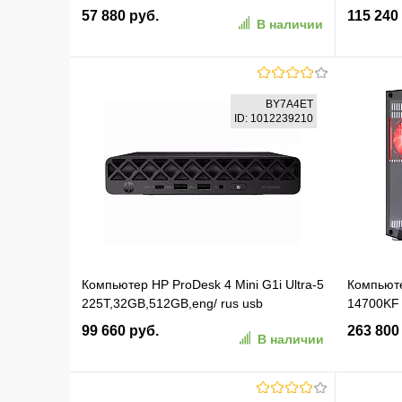
512GB / 11 Pro (CBR-EI5-12500-ARH610-
8Gb без 
57 880 руб.
115 240
В наличии
16GB-512GB)
(2164592
В корзину
BY7A4ET
ID: 1012239210
В избранное
К сравнению
В изб
Компьютер HP ProDesk 4 Mini G1i Ultra-5
Компьюте
225T,32GB,512GB,eng/ rus usb
14700KF 
kbd,mouse,WiFi,BT,DOS,1Wty (BY7A4ET)
16Gb Win
99 660 руб.
263 800
В наличии
WiFi BT 