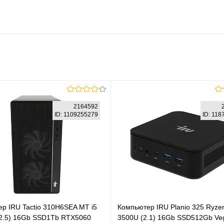
2164592
ID: 1109255279
ID: 11
р IRU Tactio 310H6SEA MT i5
Компьютер IRU Planio 325 Ryze
2.5) 16Gb SSD1Tb RTX5060
3500U (2.1) 16Gb SSD512Gb Veg