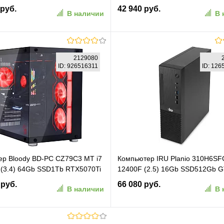
ОС GbitEth 500W черный (RUS)
ОС GbitEth WiFi BT 65W черный
 руб.
42 940 руб.
В наличии
В 
)
(2180270)
В корзину
В корзину
2129080
ID: 926516311
ID: 12
ранное
К сравнению
В избранное
К сравн
р Bloody BD-PC CZ79C3 MT i7
Компьютер IRU Planio 310H6SF
(3.4) 64Gb SSD1Tb RTX5070Ti
12400F (2.5) 16Gb SSD512Gb 
dows 11 Home 64 2.5xGbitEth
2Gb Windows 11 Pro GbitEth 35
 руб.
66 080 руб.
В наличии
В 
850W черный (RUS) (2129080)
черный (2153504)