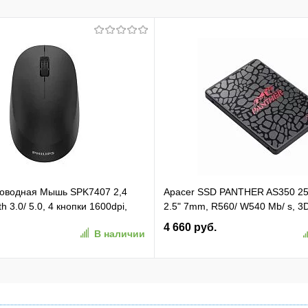
проводная Мышь SPK7407 2,4
Apacer SSD PANTHER AS350 2
h 3.0/ 5.0, 4 кнопки 1600dpi,
2.5" 7mm, R560/ W540 Mb/ s, 3
ёрный (SPK7407B/ 01)
81K/ 74K, MTBF 1,5M, 180TBW,
4 660 руб.
В наличии
1)
(AP256GAS350-1)