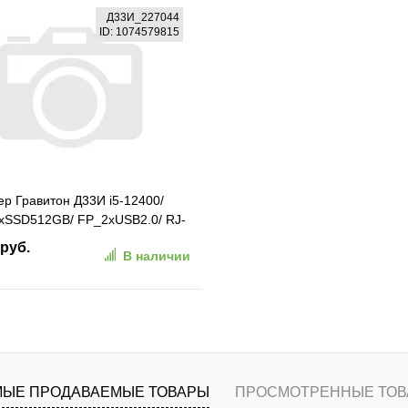
В корзину
В корзину
Д33И_227044
ID: 1074579815
ранное
К сравнению
В избранное
К сравн
р Гравитон Д33И i5-12400/
xSSD512GB/ FP_2xUSB2.0/ RJ-
250W/ K+M/ NoOS/ 3YST
 руб.
В наличии
27044)
В корзину
ранное
К сравнению
ЫЕ ПРОДАВАЕМЫЕ ТОВАРЫ
ПРОСМОТРЕННЫЕ ТОВ