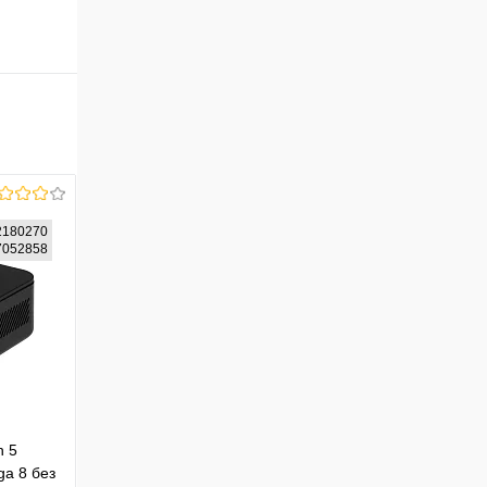
2180270
87052858
n 5
a 8 без