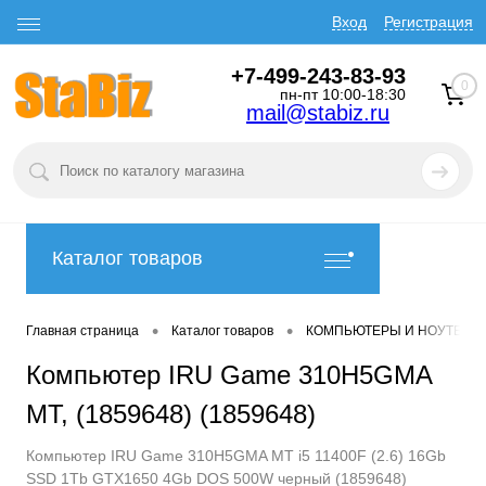
Вход
Регистрация
+7-499-243-83-93
0
пн-пт 10:00-18:30
mail@stabiz.ru
Каталог товаров
•
•
Главная страница
Каталог товаров
КОМПЬЮТЕРЫ И НОУТБУК
Компьютер IRU Game 310H5GMA
MT, (1859648) (1859648)
Компьютер IRU Game 310H5GMA MT i5 11400F (2.6) 16Gb
SSD 1Tb GTX1650 4Gb DOS 500W черный (1859648)