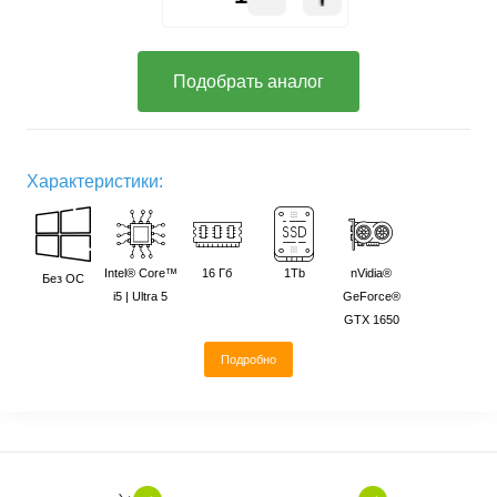
Подобрать аналог
Характеристики:
Intel® Core™
16 Гб
1Tb
nVidia®
Без ОС
i5 | Ultra 5
GeForce®
GTX 1650
Подробно