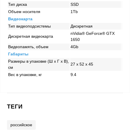
Тип диска
SSD
Объем носителя
1Tb
Видеокарта
Тип видеоподсистемы
Дискретная
nVidia® GeForce® GTX
Дискретная видеокарта
1650
Видеопамять, объем
4Gb
Габариты
Размеры в упаковке (Ш x Г x В),
27 x 52 x 45
см
Вес в упаковке, кг
9.4
ТЕГИ
российское