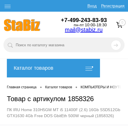
Вход
Регистрация
+7-499-243-83-93
0
пн-пт 10:00-18:30
mail@stabiz.ru
Каталог товаров
•
•
Главная страница
Каталог товаров
КОМПЬЮТЕРЫ И НОУТБУК
Товар с артикулом 1858326
ПК IRU Home 310H5GM MT i5 11400F (2.6) 16Gb SSD512Gb
GTX1630 4Gb Free DOS GbitEth 500W черный (1858326)