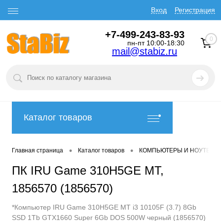
Вход
Регистрация
+7-499-243-83-93
0
пн-пт 10:00-18:30
mail@stabiz.ru
Каталог товаров
•
•
Главная страница
Каталог товаров
КОМПЬЮТЕРЫ И НОУТБУК
ПК IRU Game 310H5GE MT,
1856570 (1856570)
*Компьютер IRU Game 310H5GE MT i3 10105F (3.7) 8Gb
SSD 1Tb GTX1660 Super 6Gb DOS 500W черный (1856570)