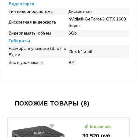
Видеокарта
Тип видеоподсистемы
Дискретная
nVidia® GeForce® GTX 1660
Дискретная видеокарта
Super
Видеопамять, объем
6Gb
Габариты
Размеры в упаковке (Ш x Г x
25 x 54 x 58
В), см
Вес в упаковке, кг
9.4
ПОХОЖИЕ ТОВАРЫ (8)
В наличии
30 520 руб.