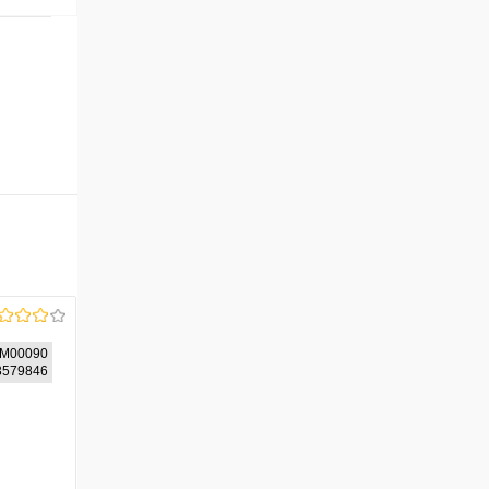
-M00090
33579846