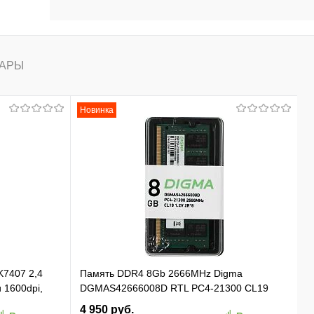
АРЫ
Новинка
K7407 2,4
Память DDR4 8Gb 2666MHz Digma
и 1600dpi,
DGMAS42666008D RTL PC4-21300 CL19
 01)
SO-DIMM 260-pin 1.2В dual rank Ret
4 950 руб.