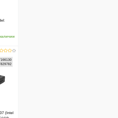
el:
d) / 96GB
наличии
CI
IA
tooth
1-
166130
97829782
ению
 (Intel