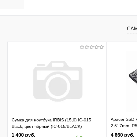
В корзину
В избранное
К сравнению
В изб
САМ
Apacer SSD
Сумка для ноутбука IRBIS (15,6) IC-015
2.5" 7mm, R5
Black, цвет чёрный (IC-015/BLACK)
81K/ 74K, M
1 400 руб.
4 660 руб.