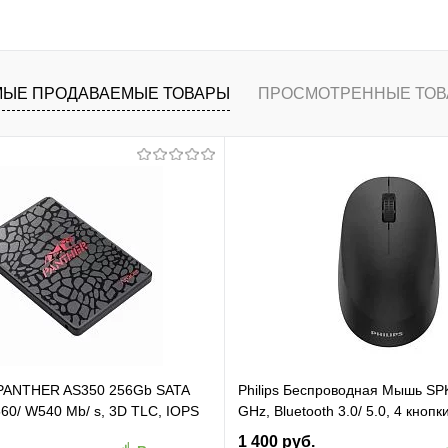
В корзину
ранное
К сравнению
ЫЕ ПРОДАВАЕМЫЕ ТОВАРЫ
ПРОСМОТРЕННЫЕ ТОВ
 PANTHER AS350 256Gb SATA
Philips Беспроводная Мышь SP
60/ W540 Mb/ s, 3D TLC, IOPS
GHz, Bluetooth 3.0/ 5.0, 4 кнопк
TBF 1,5M, 180TBW,
бесшумная Чёрный (SPK7407B/
1 400 руб.