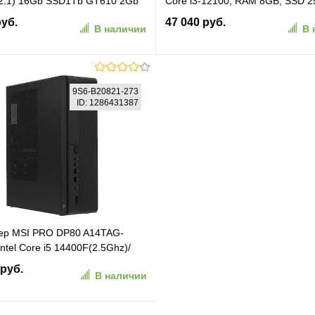
2.1) 16Gb SSD1Tb GT610 2Gb
Core i3-12100, RAM 8GB, SSD 
11 Pro GbitEth 400W черный
noOS) (STANDART307166130)
руб.
47 040 руб.
В наличии
В 
)
В корзину
В корзину
9S6-B20821-273
ID: 1286431387
ранное
К сравнению
В избранное
К сравн
ер MSI PRO DP80 A14TAG-
ntel Core i5 14400F(2.5Ghz)/
/ 512PCISSDGb/ noDVD/
 руб.
В наличии
ia GeForce RTX3050(6144Mb)/
 war 1y/ Black/ noOS + no KB+M
821-273)