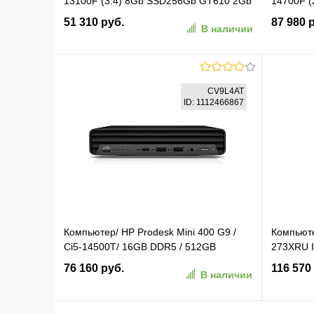
13100F (3.4) 8Gb SSD256Gb GT610 2Gb
14700F (
Windows 11 Pro GbitEth 350W черный
Windows 
51 310 руб.
87 980 
В наличии
(2153485)
(2153513
В корзину
CV9L4AT
ID: 1112466867
В избранное
К сравнению
В изб
Компьютер/ HP Prodesk Mini 400 G9 /
Компьют
Ci5-14500T/ 16GB DDR5 / 512GB
273XRU I
(CV9L4AT)
16384Mb
76 160 руб.
116 570
В наличии
Ext:nVid
BT/ WiFi/
(9S6-B20