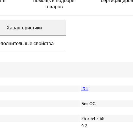
аты
помощь в подборе
сертифициро
товаров
Характеристики
полнительные свойства
IRU
Без ОС
25 x 54 x 58
9.2