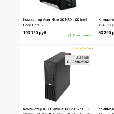
Компьютер Acer Nitro 30 N30-100 Intel
Компьюте
Core Ultra 5
12450H 
225F/32Gb/SSD1Tb/RTX5070 12Gb/PSU
Windows 
193 120 руб.
53 390 
В наличии
850W/NoOS/Black (DG.E5GCD.00K)
серый (2
В корзину
2153485
ID: 1265605052
В избранное
К сравнению
В изб
Компьютер IRU Planio 310H6SFC SFF i3
Компьюте