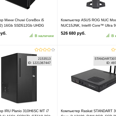
р Мини Chuwi CoreBox i5
Компьютер ASUS ROG NUC Mod
(2) 16Gb SSD512Gb UHDG
NUC15JNK, Intel® Core™ Ultra 9
11 Pro GbitEth WiFi BT 120W
Processor 275HX, 32GB (installe
руб.
526 680 руб.
В наличии
В 
019456) (2019456#MLN)
(max) DDR5 SDRAM, 2TB SSD P
Express 4.0 (NVMe), 16GB NVID
GeForce RTX 5080, Wi-Fi 7, Blue
5.3, Windows 11 Home, (90AS00I
В корзину
В корзину
M00090)
2153513
STANDART307
ID: 1221367447
ID: 4
ранное
К сравнению
В избранное
К сравн
р IRU Planio 310H6SC MT i7
Компьютер Raskat STANDART 307