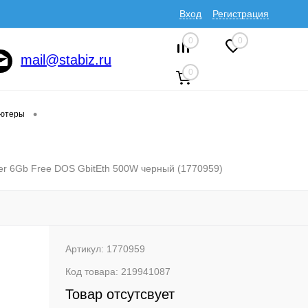
Вход
Регистрация
0
0
mail@stabiz.ru
0
•
ютеры
r 6Gb Free DOS GbitEth 500W черный (1770959)
Артикул:
1770959
Код товара:
219941087
Товар отсутсвует