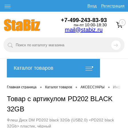
Вход
Регистрация
+7-499-243-83-93
0
пн-пт 10:00-18:30
mail@stabiz.ru
Каталог товаров
•
•
•
Главная страница
Каталог товаров
АКСЕССУАРЫ
Информа
Товар с артикулом PD202 BLACK
32GB
Флеш Диск DM PD202 black 32Gb (USB2.0) <PD202 black
32Gb> пластик, чёрный