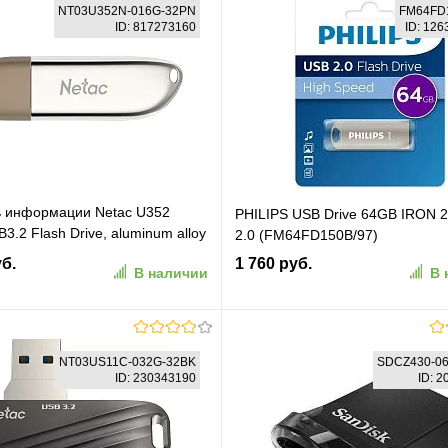
NT03U352N-016G-32PN
FM64FD
ID: 817273160
ID: 12
ь информации Netac U352
PHILIPS USB Drive 64GB IRON 2
3.2 Flash Drive, aluminum alloy
2.0 (FM64FD150B/97)
 (NT03U352N-016G-32PN)
уб.
1 760 руб.
В наличии
В 
В корзину
В корзину
NT03US11C-032G-32BK
SDCZ430-0
ID: 230343190
ID: 
ранное
К сравнению
В избранное
К сравн