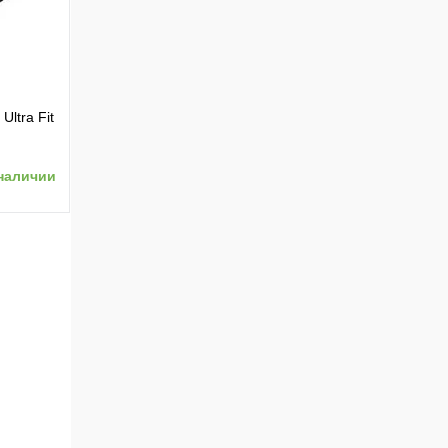
ltra Fit
наличии
ению