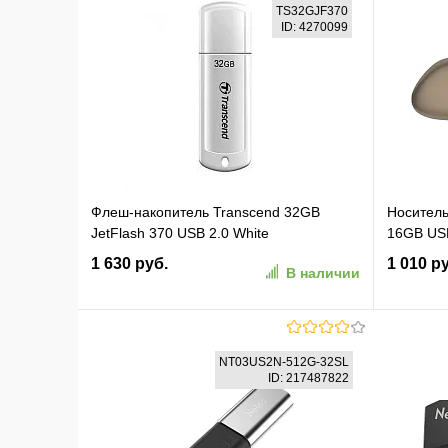
TS32GJF370
ID: 4270099
Флеш-накопитель Transcend 32GB
Носител
JetFlash 370 USB 2.0 White
16GB USB
(TS32GJF370)
housing
1 630 руб.
1 010 р
В наличии
В корзину
NT03US2N-512G-32SL
ID: 217487822
В избранное
К сравнению
В изб