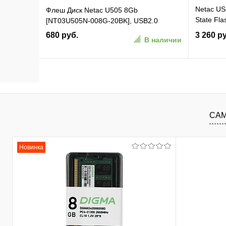
Netac US
Флеш Диск Netac U505 8Gb
State Fla
[NT03U505N-008G-20BK], USB2.0
(NT03US
680 руб.
3 260 р
В наличии
В корзину
В избранное
К сравнению
В изб
САМ
Новинка