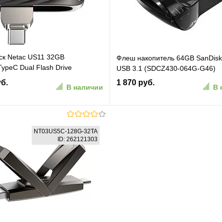
к Netac US11 32GB
Флеш накопитель 64GB SanDisk U
ypeC Dual Flash Drive
USB 3.1 (SDCZ430-064G-G46)
11C-032G-32BK)
уб.
1 870 руб.
В наличии
В 
В корзину
В корзину
NT03US5C-128G-32TA
ID: 262121303
ранное
К сравнению
В избранное
К сравн