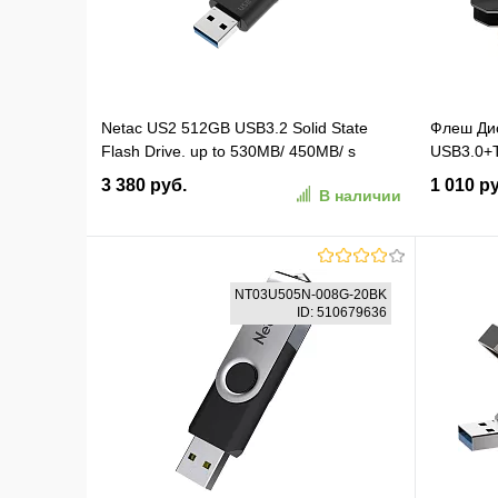
Netac US2 512GB USB3.2 Solid State
Флеш Дис
Flash Drive. up to 530MB/ 450MB/ s
USB3.0+T
(NT03US2N-512G-32SL)
(NT03US
3 380 руб.
1 010 р
В наличии
В корзину
NT03U505N-008G-20BK
ID: 510679636
В избранное
К сравнению
В изб