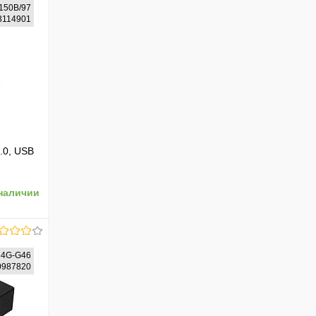
150B/97
63114901
.0, USB
наличии
64G-G46
20987820
ению