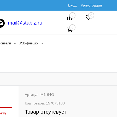
Вход
Регистрация
0
0
mail@stabiz.ru
0
•
•
сители
USB-флешки
Артикул:
M1-64G
Код товара:
157073188
Товар отсутсвует
ету