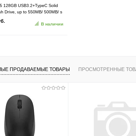
5 128GB USB3.2+TypeC Solid
sh Drive, up to 550MB/ 500MB/ s
5C-128G-32TA)
уб.
В наличии
В корзину
ранное
К сравнению
ЫЕ ПРОДАВАЕМЫЕ ТОВАРЫ
ПРОСМОТРЕННЫЕ ТОВ