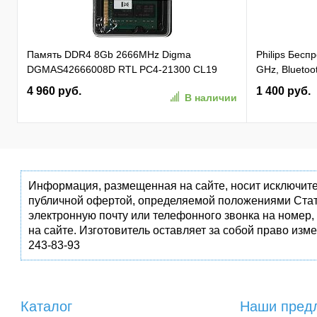
Память DDR4 8Gb 2666MHz Digma
Philips Бес
DGMAS42666008D RTL PC4-21300 CL19
GHz, Bluetoot
SO-DIMM 260-pin 1.2В dual rank Ret
бесшумная Ч
4 960 руб.
1 400 руб.
В наличии
(SPK7407B/0
Информация, размещенная на сайте, носит исключите
публичной офертой, определяемой положениями Стат
электронную почту или телефонного звонка на номер,
на сайте. Изготовитель оставляет за собой право изм
243-83-93
Каталог
Наши пред