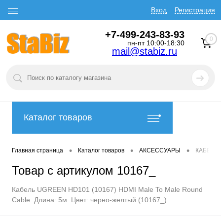
Вход
Регистрация
+7-499-243-83-93
0
пн-пт 10:00-18:30
mail@stabiz.ru
Каталог товаров
•
•
•
Главная страница
Каталог товаров
АКСЕССУАРЫ
КАБЕЛИ
Товар с артикулом 10167_
Кабель UGREEN HD101 (10167) HDMI Male To Male Round
Cable. Длина: 5м. Цвет: черно-желтый (10167_)