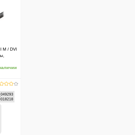
 M / DVI
мы,
наличии
_049293
10318218
ению