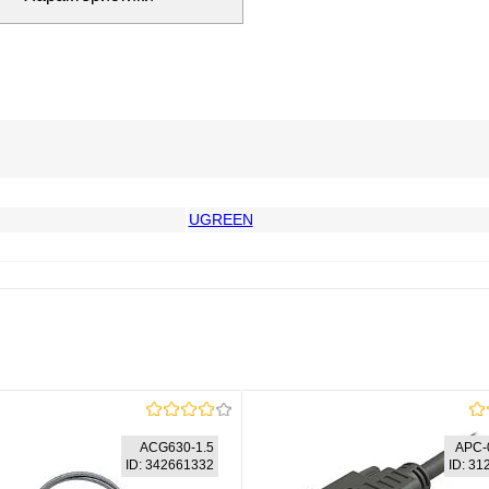
UGREEN
ACG630-1.5
APC-
ID: 342661332
ID: 3