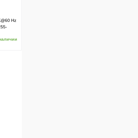
8K@60 Hz
255-
наличии
ению