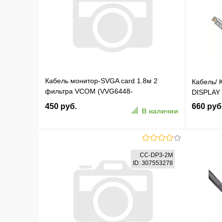
Кабель монитор-SVGA card 1.8м 2
Кабель/ 
фильтра VCOM (VVG6448-
DISPLAY 
1.8MO_840526)
450 руб.
660 руб
В наличии
В корзину
CC-DP3-2M
ID: 307553278
В избранное
К сравнению
В изб