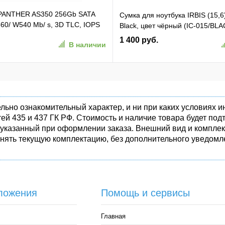
 PANTHER AS350 256Gb SATA
Сумка для ноутбука IRBIS (15,6
60/ W540 Mb/ s, 3D TLC, IOPS
Black, цвет чёрный (IC-015/BLA
TBF 1,5M, 180TBW,
1 400 руб.
В наличии
50-1)
льно ознакомительный характер, и ни при каких условиях
ей 435 и 437 ГК РФ. Стоимость и наличие товара будет п
 указанный при оформлении заказа. Внешний вид и комплек
енять текущую комплектацию, без дополнительного уведомле
ложения
Помощь и сервисы
Главная