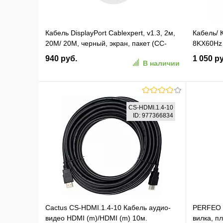
Кабель DisplayPort Cablexpert, v1.3, 2м,
Кабель/ 
20M/ 20M, черный, экран, пакет (CC-
8KX60Hz 
DP3-2M)
[TCG245
940 руб.
1 050 р
В наличии
В корзину
CS-HDMI.1.4-10
ID: 977366834
В избранное
К сравнению
В изб
Cactus CS-HDMI.1.4-10 Кабель аудио-
PERFEO К
видео HDMI (m)/HDMI (m) 10м.
вилка, пл