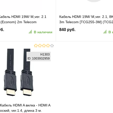
Кабель HDMI 19M/ M,ver. 2.1
Кабель HDMI 19M/ M,ver. 2.1, 
(Econom) 2m Telecom
3m Telecom [TCG255-3M] (TCG
C-2M]
3M_049293)
уб.
840 руб.
В наличии
В 
В корзину
В корзину
H1303
ID: 1003932959
ранное
К сравнению
В избранное
К сравн
абель HDMI A вилка - HDMI A
оский, ver.1.4, длина 3 м.