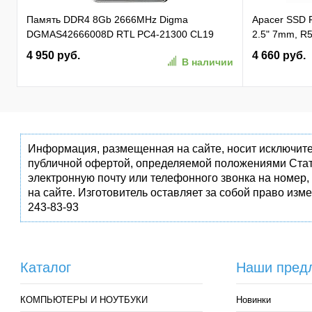
Память DDR4 8Gb 2666MHz Digma
Apacer SSD
DGMAS42666008D RTL PC4-21300 CL19
2.5" 7mm, R5
SO-DIMM 260-pin 1.2В dual rank Ret
81K/ 74K, M
4 950 руб.
4 660 руб.
В наличии
(AP256GAS3
Информация, размещенная на сайте, носит исключите
публичной офертой, определяемой положениями Стат
электронную почту или телефонного звонка на номер,
на сайте. Изготовитель оставляет за собой право изм
243-83-93
Каталог
Наши пред
КОМПЬЮТЕРЫ И НОУТБУКИ
Новинки