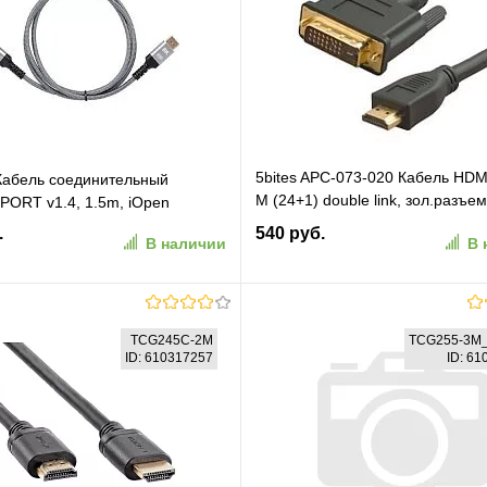
5bites APC-073-020 Кабель HDMI
Кабель соединительный
M (24+1) double link, зол.разъе
PORT v1.4, 1.5m, iOpen
ферр.кольца, 2м.
.
540 руб.
В наличии
В 
В корзину
В корзину
TCG245C-2M
TCG255-3M
ID: 610317257
ID: 6
ранное
К сравнению
В избранное
К сравн