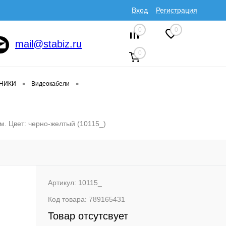
Вход
Регистрация
0
0
mail@stabiz.ru
0
•
•
ДНИКИ
Видеокабели
. Цвет: черно-желтый (10115_)
Артикул:
10115_
Код товара:
789165431
Товар отсутсвует