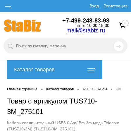
Вход
Регистрация
+7-499-243-83-93
0
пн-пт 10:00-18:30
mail@stabiz.ru
Каталог товаров
•
•
•
Главная страница
Каталог товаров
АКСЕССУАРЫ
КАБЕЛИ
Товар с артикулом TUS710-
3M_275101
Кабель соединительный USB3.0 Am/ Bm 3m медь Telecom
(TUS710-3M) (TUS710-3M_275101)