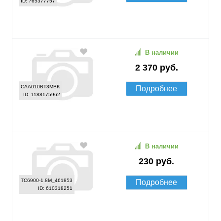
ID: 765377757
В наличии
2 370 руб.
CAA010BT3MBK
Подробнее
ID: 1188175962
В наличии
230 руб.
TC6900-1.8M_461853
Подробнее
ID: 610318251