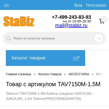
Вход
Регистрация
+7-499-243-83-93
0
пн-пт 10:00-18:30
mail@stabiz.ru
Каталог товаров
•
•
•
Главная страница
Каталог товаров
АКСЕССУАРЫ
КАБЕЛИ
Товар с артикулом TAV7150M-1.5M
Telecom TAV7150M-1.5M Кабель соединит 3xRCA (M) -
3xRCA (M), 1.5m TelecomPRO[7958820049736]