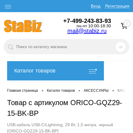
Вход
Регистрация
+7-499-243-83-93
0
пн-пт 10:00-18:30
mail@stabiz.ru
Каталог товаров
•
•
•
Главная страница
Каталог товаров
АКСЕССУАРЫ
КАБЕЛИ
Товар с артикулом ORICO-GQZ29-
15-BK-BP
USB-кабель USB-C/Lightning, 29 Вт, 1,5 метра, черный
[ORICO-GQZ29-15-BK-BP]