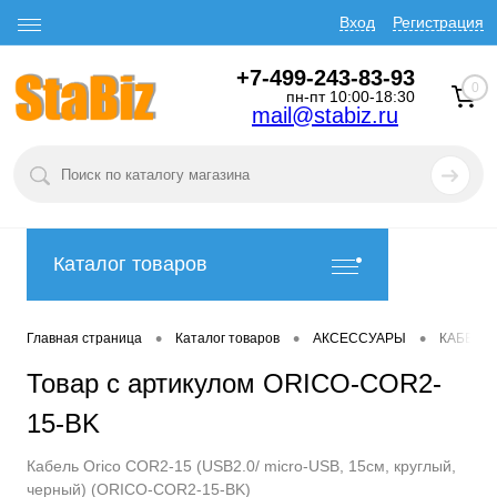
Вход
Регистрация
+7-499-243-83-93
0
пн-пт 10:00-18:30
mail@stabiz.ru
Каталог товаров
•
•
•
Главная страница
Каталог товаров
АКСЕССУАРЫ
КАБЕЛИ
Товар с артикулом ORICO-COR2-
15-BK
Кабель Orico COR2-15 (USB2.0/ micro-USB, 15см, круглый,
черный) (ORICO-COR2-15-BK)