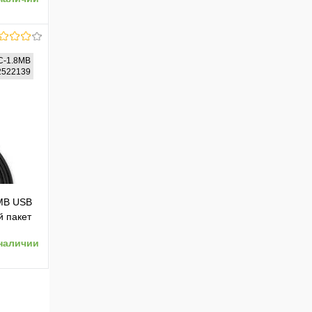
(85973_)
C-1.8MB
72522139
ению
8MB USB
й пакет
наличии