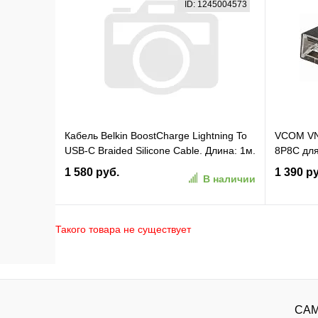
ID: 1245004573
В избранное
К сравнению
В изб
Кабель Belkin BoostCharge Lightning To
VCOM VN
USB-C Braided Silicone Cable. Длина: 1м.
8P8C для
Цвет: черный (CAA004BT1MBK)
экраниро
1 580 руб.
1 390 р
В наличии
Такого товара не существует
В корзину
В избранное
К сравнению
В изб
САМ