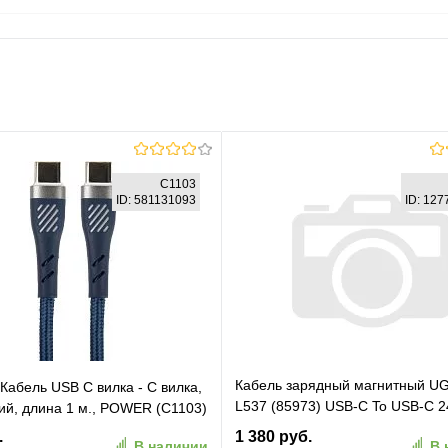
C1103
ID: 581131093
ID: 12
Кабель зарядный магнитный 
абель USB C вилка - C вилка,
L537 (85973) USB-C To USB-C 
ий, длина 1 м., POWER (C1103)
Max Charging Magnetic Cable 1ш
.
1 380 руб.
В наличии
В 