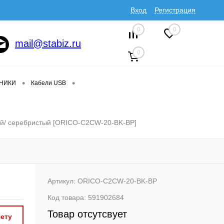
Вход
Регистрация
0
0
mail@stabiz.ru
0
•
•
ДНИКИ
Кабели USB
ный/ серебристый [ORICO-C2CW-20-BK-BP]
Артикул:
ORICO-C2CW-20-BK-BP
Код товара:
591902684
Товар отсутсвует
ету