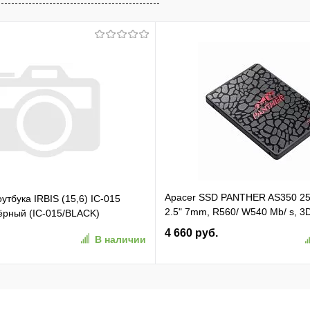
Apacer SSD PANTHER AS350 2
утбука IRBIS (15,6) IC-015
2.5" 7mm, R560/ W540 Mb/ s, 3
чёрный (IC-015/BLACK)
81K/ 74K, MTBF 1,5M, 180TBW,
4 660 руб.
В наличии
(AP256GAS350-1)