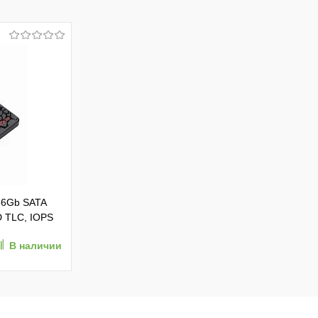
56Gb SATA
D TLC, IOPS
В наличии