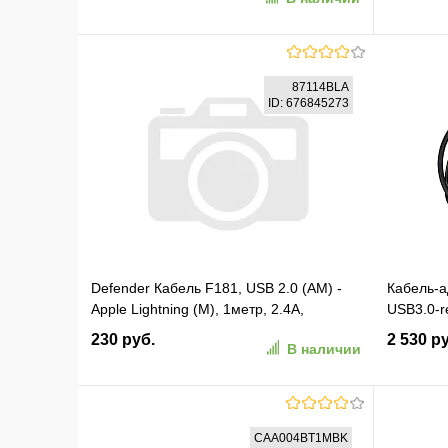
В корзину
87114BLA
ID: 676845273
В избранное
К сравнению
В изб
Defender Кабель F181, USB 2.0 (AM) -
Кабель-а
Apple Lightning (M), 1метр, 2.4А,
USB3.0-r
нейлоновая оплетка, чёрный.
активный
230 руб.
2 530 р
В наличии
(87114BLA)
(CU827-
В корзину
CAA004BT1MBK