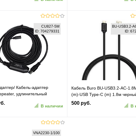
Длина: 1м. Цвет: серый космос 
В корзину
В корзину
CU827-5M
BU-USB3.2-A
ID: 704279331
ID: 6
ранное
К сравнению
В избранное
К сравн
даптер/ Кабель-адаптер
Кабель Buro BU-USB3.2-AC-1.
epeater, удлинительный
(m)-USB Type-C (m) 1.8м черны
 [Am--]Af] 5м VCOM [CU827]
уб.
500 руб.
В наличии
В 
5M)
В корзину
В корзину
VNA2230-1/100