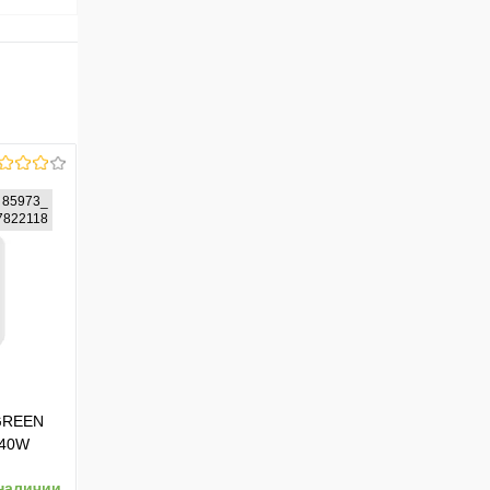
85973_
77822118
UGREEN
240W
т.
наличии