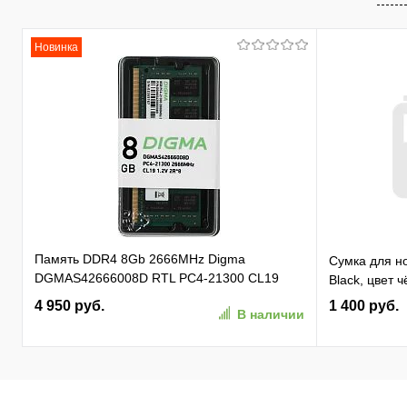
Новинка
Память DDR4 8Gb 2666MHz Digma
Сумка для но
DGMAS42666008D RTL PC4-21300 CL19
Black, цвет 
SO-DIMM 260-pin 1.2В dual rank Ret
4 950 руб.
1 400 руб.
В наличии