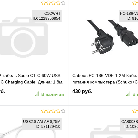
C1CWHT
PC-186-V
ID: 1229356854
ID: 9
 кабель Sudio C1-C 60W USB-
Cabeus PC-186-VDE-1.2M Кабе
-C Charging Cable. Длина: 1.8м.
питания компьютера (Schuko+C
елый (C1CWHT)
(3x0.75). 1.2м
уб.
430 руб.
В наличии
В 
В корзину
В корзину
USB2.0-AM-AF-0,75M
CAB003
ID: 581129410
ID: 10