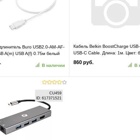
ранное
К сравнению
В избранное
К сравн
Кабель Belkin BoostCharge USB
длинитель Buro USB2.0-AM-AF-
USB-C Cable. Длина: 1м. Цвет: 
B A(m) USB A(f) 0.75м белый
(CAB003BT1MWH)
.
860 руб.
В наличии
В 
В корзину
В корзину
CU459
ID: 617371521
ранное
К сравнению
В избранное
К сравн