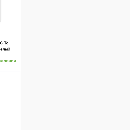
ению
-C To
белый
наличии
ению