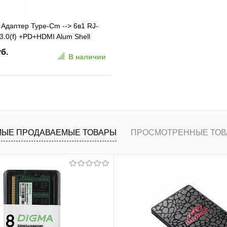
 Адаптер Type-Cm --> 6в1 RJ-
.0(f) +PD+HDMI Alum Shell
уб.
В наличии
В корзину
ранное
К сравнению
ЫЕ ПРОДАВАЕМЫЕ ТОВАРЫ
ПРОСМОТРЕННЫЕ ТОВ