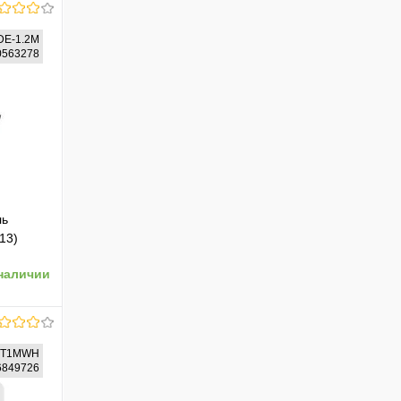
DE-1.2M
10563278
ль
13)
наличии
BT1MWH
86849726