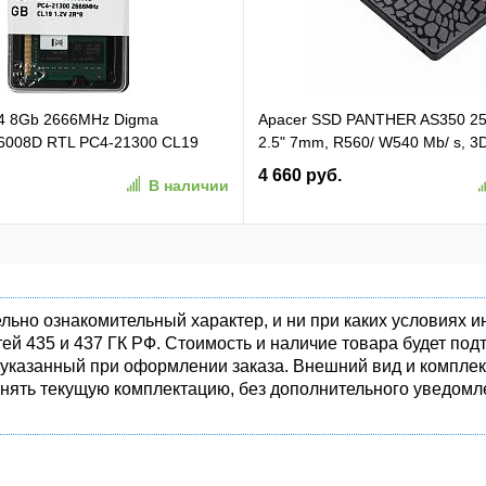
4 8Gb 2666MHz Digma
Apacer SSD PANTHER AS350 2
008D RTL PC4-21300 CL19
2.5" 7mm, R560/ W540 Mb/ s, 3
pin 1.2В dual rank Ret
81K/ 74K, MTBF 1,5M, 180TBW,
4 660 руб.
В наличии
(AP256GAS350-1)
льно ознакомительный характер, и ни при каких условиях
ей 435 и 437 ГК РФ. Стоимость и наличие товара будет п
 указанный при оформлении заказа. Внешний вид и комплек
енять текущую комплектацию, без дополнительного уведомле