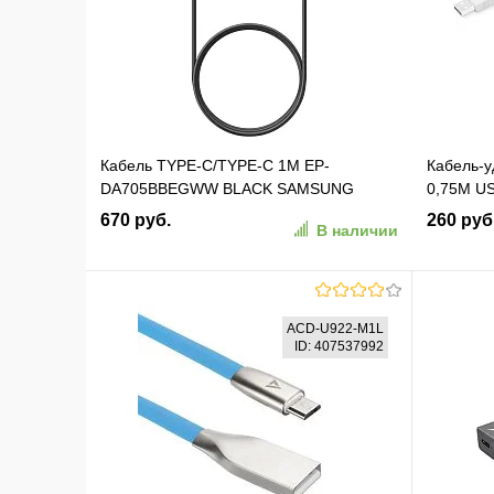
В избранное
К сравнению
В изб
Кабель TYPE-C/TYPE-C 1M EP-
Кабель-у
DA705BBEGWW BLACK SAMSUNG
0,75M US
670 руб.
260 руб
В наличии
В корзину
ACD-U922-M1L
ID: 407537992
В избранное
К сравнению
В изб