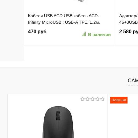
Кабели USB ACD USB кабель ACD-
Aдаптер/
Infinity MicroUSB ; USB-A TPE, 1.2м,
45+3USB3
синий (ACD-U922-M1L)
VCOM
470 руб.
2 580 р
В наличии
В корзину
В избранное
К сравнению
В изб
САМ
Новинка