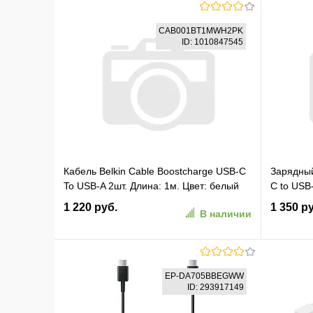
CAB001BT1MWH2PK
ID: 1010847545
Кабель Belkin Cable Boostcharge USB-C
Зарядный
To USB-A 2шт. Длина: 1м. Цвет: белый
C to USB
(CAB001BT1MWH2PK)
Цвет: б
1 220 руб.
1 350 р
В наличии
В корзину
EP-DA705BBEGWW
ID: 293917149