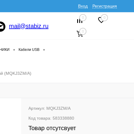
Вход
Регистрация
0
0
mail@stabiz.ru
0
•
•
ДНИКИ
Кабели USB
лый (MQKJ3ZM/A)
Артикул:
MQKJ3ZM/A
Код товара:
583338880
Товар отсутсвует