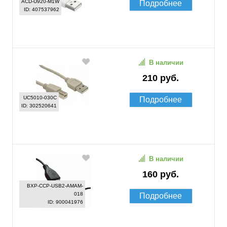
ACD-U920-M1W
Подробнее
ID: 407537962
В наличии
210 руб.
UC5010-030C
Подробнее
ID: 302520641
В наличии
160 руб.
BXP-CCP-USB2-AMAM-
018
Подробнее
ID: 900041976