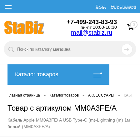
Вход
Регистрация
+7-499-243-83-93
0
пн-пт 10:00-18:30
mail@stabiz.ru
Каталог товаров
•
•
•
Главная страница
Каталог товаров
АКСЕССУАРЫ
КАБЕЛИ
Товар с артикулом MM0A3FE/A
Кабель Apple MM0A3FE/ A USB Type-C (m)-Lightning (m) 1м
белый (MM0A3FE/A)