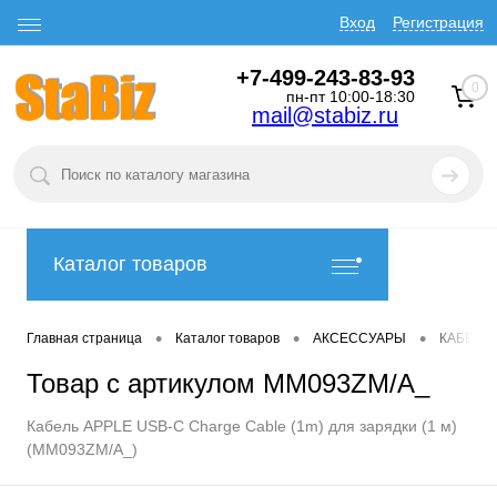
Вход
Регистрация
+7-499-243-83-93
0
пн-пт 10:00-18:30
mail@stabiz.ru
Каталог товаров
•
•
•
Главная страница
Каталог товаров
АКСЕССУАРЫ
КАБЕЛИ
Товар с артикулом MM093ZM/A_
Кабель APPLE USB-C Charge Cable (1m) для зарядки (1 м)
(MM093ZM/A_)