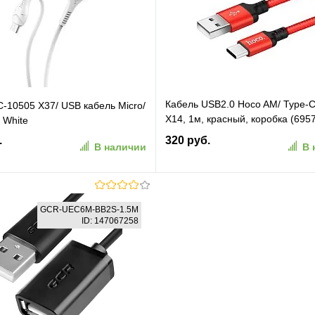
ранное
К сравнению
В избранное
К сравн
Кабель USB2.0 Hoco AM/ Type-C
10505 X37/ USB кабель Micro/
X14, 1м, красный, коробка (695
 White
062875)
.
320 руб.
В наличии
В 
В корзину
В корзину
GCR-UEC6M-BB2S-1.5M
ID: 147067258
ранное
К сравнению
В избранное
К сравн