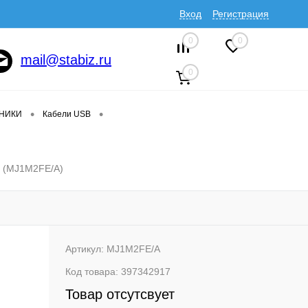
Вход
Регистрация
0
0
mail@stabiz.ru
0
•
•
ДНИКИ
Кабели USB
й (MJ1M2FE/A)
Артикул:
MJ1M2FE/A
Код товара:
397342917
Товар отсутсвует