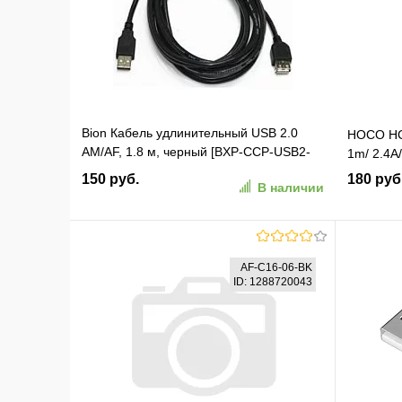
В избранное
К сравнению
В изб
Bion Кабель удлинительный USB 2.0
HOCO HC-
AM/AF, 1.8 м, черный [BXP-CCP-USB2-
1m/ 2.4A/
AMAF-018]
150 руб.
180 руб
В наличии
В корзину
AF-C16-06-BK
ID: 1288720043
В избранное
К сравнению
В изб