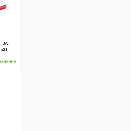
ению
, 3А,
7531
наличии
ению