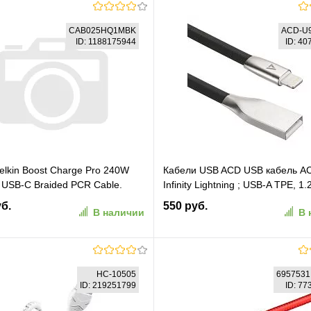
CAB025HQ1MBK
ACD-U
ID: 1188175944
ID: 4
elkin Boost Charge Pro 240W
Кабели USB ACD USB кабель A
 USB-C Braided PCR Cable.
Infinity Lightning ; USB-A TPE, 1.
м. Цвет: черный
черный (ACD-U922-P5B)
уб.
550 руб.
В наличии
В 
HQ1MBK)
В корзину
В корзину
HC-10505
6957531
ID: 219251799
ID: 7