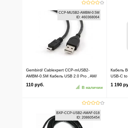
CCP-MUSB2-AMBM-0.5M
ID: 460368064
Gembird/ Cablexpert CCP-mUSB2-
Кабель B
AMBM-0.5M Кабель USB 2.0 Pro , AM/
USB-C to
microBM 5P, 0.5м, экран, черный, пакет
Длина: 1
110 руб.
1 190 р
В наличии
(CAB025
В корзину
BXP-CCP-USB2-AMAF-018
ID: 208605454