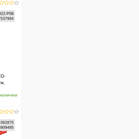
922-P5B
07537994
CD-
2м,
наличии
 062875
73909495