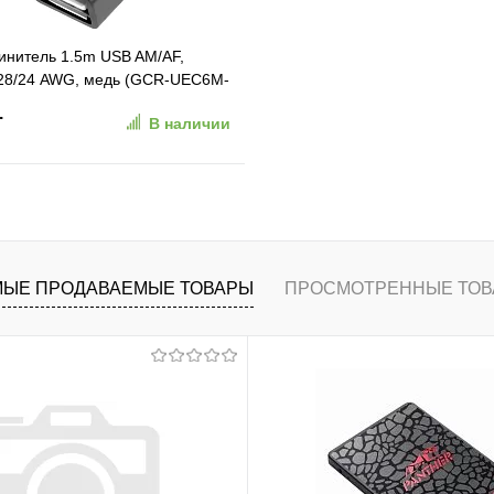
нитель 1.5m USB AM/AF,
 28/24 AWG, медь (GCR-UEC6M-
5M)
.
В наличии
В корзину
ранное
К сравнению
ЫЕ ПРОДАВАЕМЫЕ ТОВАРЫ
ПРОСМОТРЕННЫЕ ТОВ