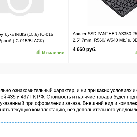
Apacer SSD PANTHER AS350 2
утбука IRBIS (15,6) IC-015
2.5" 7mm, R560/ W540 Mb/ s, 3
чёрный (IC-015/BLACK)
81K/ 74K, MTBF 1,5M, 180TBW,
4 660 руб.
В наличии
(AP256GAS350-1)
льно ознакомительный характер, и ни при каких условиях
ей 435 и 437 ГК РФ. Стоимость и наличие товара будет п
 указанный при оформлении заказа. Внешний вид и комплек
енять текущую комплектацию, без дополнительного уведомле