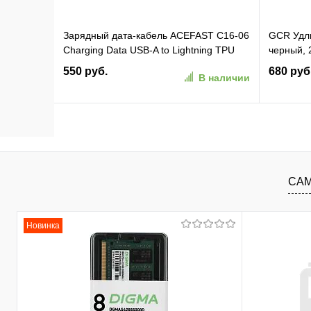
Зарядный дата-кабель ACEFAST C16-06
GCR Удли
Charging Data USB-A to Lightning TPU
черный,
Cable. Длина: 2м. Цвет: черный (AF-
BB2S-1.
550 руб.
680 руб
В наличии
C16-06-BK)
В корзину
В избранное
К сравнению
В изб
САМ
Новинка