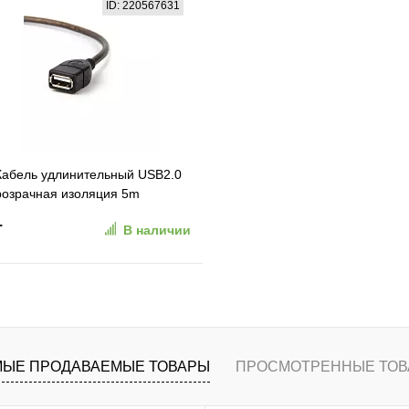
ID: 220567631
ранное
К сравнению
В избранное
К сравн
Кабель удлинительный USB2.0
озрачная изоляция 5m
.
В наличии
В корзину
ранное
К сравнению
ЫЕ ПРОДАВАЕМЫЕ ТОВАРЫ
ПРОСМОТРЕННЫЕ ТОВ