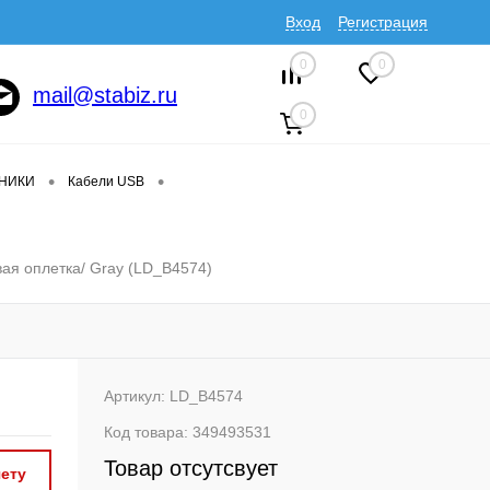
Вход
Регистрация
0
0
mail@stabiz.ru
0
•
•
ДНИКИ
Кабели USB
ая оплетка/ Gray (LD_B4574)
Артикул:
LD_B4574
Код товара:
349493531
Товар отсутсвует
ету