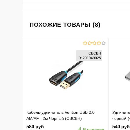
ПОХОЖИЕ ТОВАРЫ (8)
CBCBH
ID: 201049025
Кабель-удлинитель Vention USB 2.0
Удлините
AM/AF - 2м Черный (CBCBH)
черный (
580 руб.
540 руб
В наличии