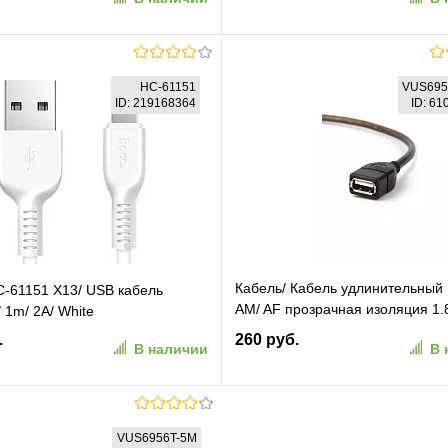
В корзину
В корзину
HC-61151
VUS695
ID: 219168364
ID: 6
ранное
К сравнению
В избранное
К сравн
Кабель/ Кабель удлинительный
-61151 X13/ USB кабель
AM/ AF прозрачная изоляция 1
/ 1m/ 2A/ White
Telecom [VUS6956T-1.8M]
.
260 руб.
В наличии
В 
В корзину
В корзину
VUS6956T-5M