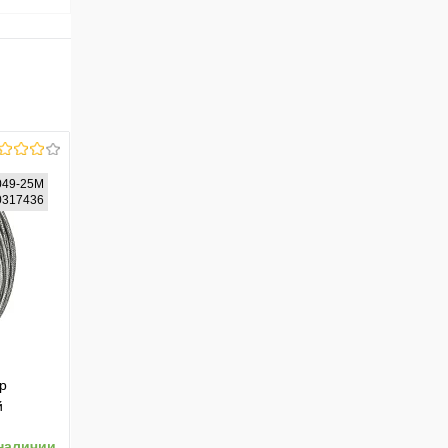
049-25M
10317436
р
й
наличии