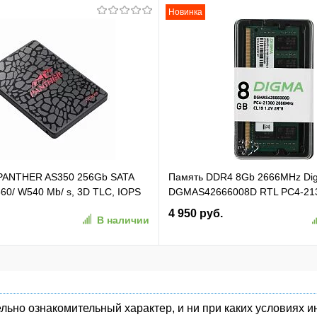
Новинка
 PANTHER AS350 256Gb SATA
Память DDR4 8Gb 2666MHz Di
60/ W540 Mb/ s, 3D TLC, IOPS
DGMAS42666008D RTL PC4-21
TBF 1,5M, 180TBW,
SO-DIMM 260-pin 1.2В dual rank
4 950 руб.
В наличии
50-1)
льно ознакомительный характер, и ни при каких условиях