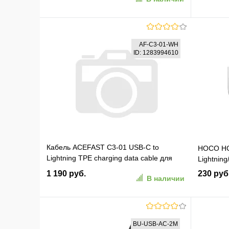
В корзину
AF-C3-01-WH
ID: 1283994610
В избранное
К сравнению
В изб
Кабель ACEFAST C3-01 USB-C to
HOCO HC
Lightning TPE charging data cable для
Lightning
подзарядки и передачи данных. Цвет:
1 190 руб.
230 руб
В наличии
белый (AF-C3-01-WH)
В корзину
BU-USB-AC-2M