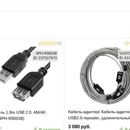
4PH-R90038
VUS7
ID: 237527973
ID: 6
Кабель-адаптер/ Кабель-адапте
ль 1.8m USB 2.0, AM/AF,
USB2.0-repeater, удлинительны
4PH-R90038)
активный
Af> 25м VCOM
.
3 080 руб.
В наличии
В 