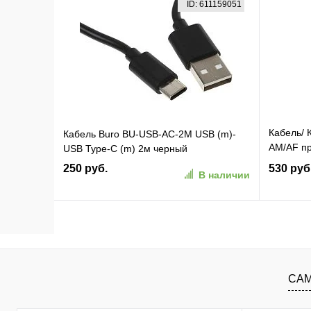
ID: 611159051
В избранное
К сравнению
В изб
Кабель/ 
Кабель Buro BU-USB-AC-2M USB (m)-
AM/AF пр
USB Type-C (m) 2м черный
Telecom
250 руб.
530 руб
В наличии
В корзину
В избранное
К сравнению
В изб
САМ