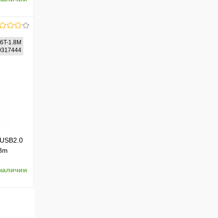
6T-1.8M
10317444
ению
 USB2.0
.8m
наличии