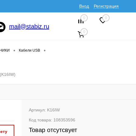
Вход
Регистрация
0
0
mail@stabiz.ru
0
•
•
ДНИКИ
Кабели USB
 (K16IW)
Артикул:
K16IW
Код товара:
108353596
Товар отсутсвует
ету