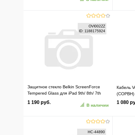
1M-V)
В корзину
OVI002ZZ
ID: 1188175924
В избранное
К сравнению
В изб
Защитное стекло Belkin ScreenForce
Кабель Ve
Tempered Glass для iPad 9th/ 8th/ 7th
(COPBH)
gen/ iPad Air. Цвет: прозрачный
1 190 руб.
1 080 р
В наличии
(OVI002ZZ)
В корзину
HC-44890