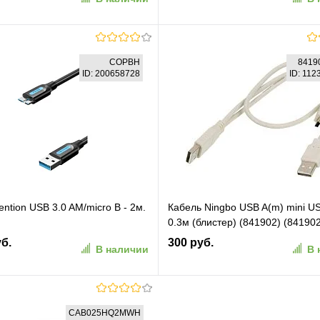
В корзину
В корзину
COPBH
8419
ID: 200658728
ID: 11
ранное
К сравнению
В избранное
К сравн
ntion USB 3.0 AM/micro B - 2м.
Кабель Ningbo USB A(m) mini U
0.3м (блистер) (841902) (8419
уб.
300 руб.
В наличии
В 
В корзину
В корзину
CAB025HQ2MWH