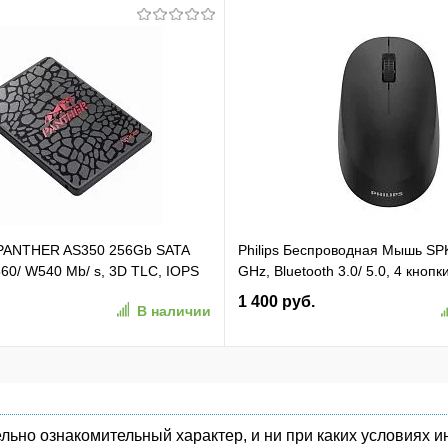
 PANTHER AS350 256Gb SATA
Philips Беспроводная Мышь SP
60/ W540 Mb/ s, 3D TLC, IOPS
GHz, Bluetooth 3.0/ 5.0, 4 кнопк
TBF 1,5M, 180TBW,
бесшумная Чёрный (SPK7407B/
1 400 руб.
В наличии
50-1)
(SPK7407B/01)
льно ознакомительный характер, и ни при каких условиях