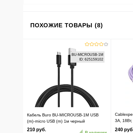
ПОХОЖИЕ ТОВАРЫ (8)
BU-MICROUSB-1M
ID: 625159102
Cablexpe
Кабель Buro BU-MICROUSB-1M USB
3А, 18Вт
(m)-micro USB (m) 1м черный
фиолето
210 руб.
240 руб
В наличии