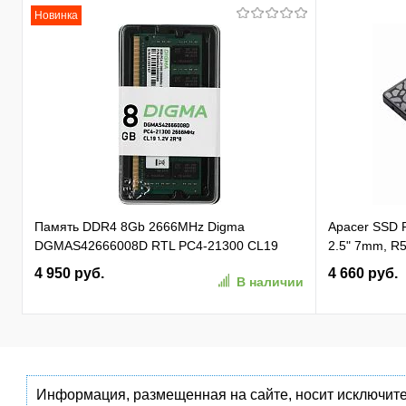
Новинка
Память DDR4 8Gb 2666MHz Digma
Apacer SSD
DGMAS42666008D RTL PC4-21300 CL19
2.5" 7mm, R5
SO-DIMM 260-pin 1.2В dual rank Ret
81K/ 74K, M
4 950 руб.
4 660 руб.
В наличии
(AP256GAS3
Информация, размещенная на сайте, носит исключите