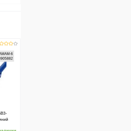
AMAM-6
38905882
SB3-
иний
наличии