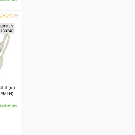
02#MLN
23130740
ению
SB B (m)
02#MLN)
наличии