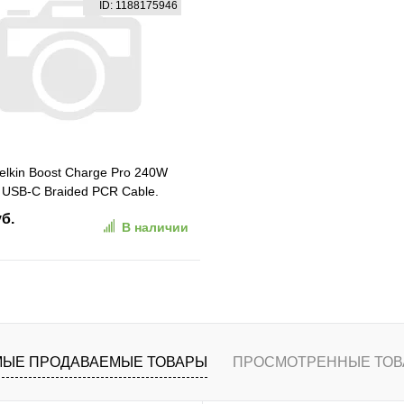
ID: 1188175946
ранное
К сравнению
В избранное
К сравн
elkin Boost Charge Pro 240W
 USB-C Braided PCR Cable.
м. Цвет: белый
уб.
В наличии
5HQ2MWH)
В корзину
ранное
К сравнению
ЫЕ ПРОДАВАЕМЫЕ ТОВАРЫ
ПРОСМОТРЕННЫЕ ТОВ