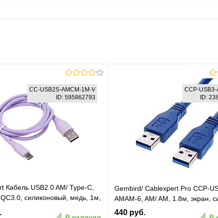
CC-USB2S-AMCM-1M-V
CCP-USB3-
ID: 595862793
ID: 2
rt Кабель USB2.0 AM/ Type-C,
Gembird/ Cablexpert Pro CCP-U
, QC3.0, силиконовый, медь, 1м,
AMAM-6, AM/ AM, 1.8м, экран, с
вый, пакет (CC-USB2S-AMCM-
.
440 руб.
В наличии
В 