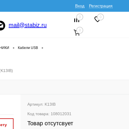
Вход
Регистрация
0
0
mail@stabiz.ru
0
•
•
ДНИКИ
Кабели USB
(K13IB)
Артикул:
K13IB
Код товара:
108012031
Товар отсутсвует
ету