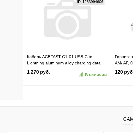
ID: 1283994606
В избранное
К сравнению
В изб
Кабель ACEFAST C1-01 USB-C to
Гарнизон
Lightning aluminum alloy charging data
AM/ AF, 
cable. Цвет: черный (AF-C1-01-BK)
0.5M)
1 270 руб.
120 руб
В наличии
В корзину
В избранное
К сравнению
В изб
САМ