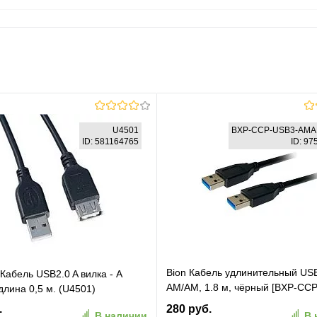
U4501
BXP-CCP-USB3-AMA
ID: 581164765
ID: 9
Bion Кабель удлинительный USB
абель USB2.0 A вилка - А
AM/AM, 1.8 м, чёрный [BXP-CC
длина 0,5 м. (U4501)
AMAM-018M]
.
280 руб.
В наличии
В 