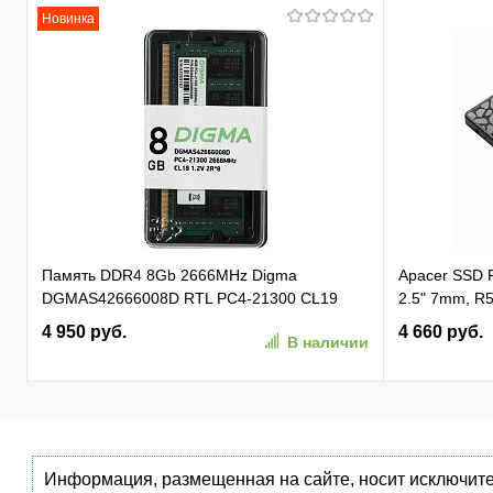
Новинка
Память DDR4 8Gb 2666MHz Digma
Apacer SSD
DGMAS42666008D RTL PC4-21300 CL19
2.5" 7mm, R5
SO-DIMM 260-pin 1.2В dual rank Ret
81K/ 74K, M
4 950 руб.
4 660 руб.
В наличии
(AP256GAS3
Информация, размещенная на сайте, носит исключите