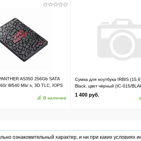
 PANTHER AS350 256Gb SATA
Сумка для ноутбука IRBIS (15,6
60/ W540 Mb/ s, 3D TLC, IOPS
Black, цвет чёрный (IC-015/BLA
TBF 1,5M, 180TBW,
1 400 руб.
В наличии
50-1)
льно ознакомительный характер, и ни при каких условиях