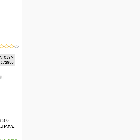
M-018M
75172899
 3.0
P-USB3-
наличии