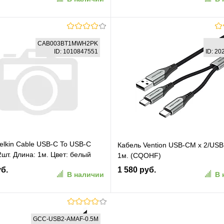
В корзину
В корзину
CAB003BT1MWH2PK
ID: 1010847551
ID: 2
ранное
К сравнению
В избранное
К сравн
elkin Cable USB-C To USB-C
Кабель Vention USB-CM х 2/USB 
2шт. Длина: 1м. Цвет: белый
1м. (CQOHF)
3BT1MWH2PK)
уб.
1 580 руб.
В наличии
В 
В корзину
В корзину
GCC-USB2-AMAF-0.5M