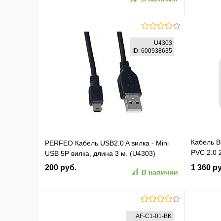
В корзину
U4303
ID: 600938635
В избранное
К сравнению
В изб
Кабель B
PERFEO Кабель USB2.0 A вилка - Mini
PVC 2.0 
USB 5P вилка, длина 3 м. (U4303)
(CAB00
200 руб.
1 360 р
В наличии
В корзину
AF-C1-01-BK