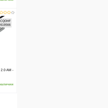
CQOHF
02619566
ению
2.0 AM -
наличии