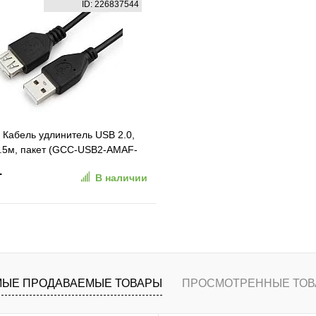
ID: 226837544
ранное
К сравнению
В избранное
К сравн
 Кабель удлинитель USB 2.0,
0.5м, пакет (GCC-USB2-AMAF-
.
В наличии
В корзину
ранное
К сравнению
ЫЕ ПРОДАВАЕМЫЕ ТОВАРЫ
ПРОСМОТРЕННЫЕ ТОВ