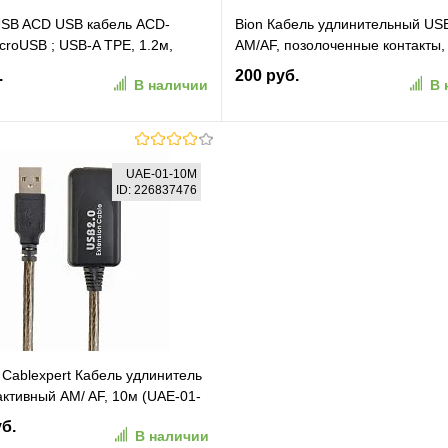
USB ACD USB кабель ACD-
Bion Кабель удлинительный USB
MicroUSB ; USB-A TPE, 1.2м,
AM/AF, позолоченные контакты,
ACD-U922-M1L)
ферритовые кольца, 3 м, черны
.
200 руб.
В наличии
В 
CCF-USB2-AMAF-030]
В корзину
В корзину
UAE-01-10M
ID: 226837476
ранное
К сравнению
В избранное
К сравн
 Cablexpert Кабель удлинитель
активный AM/ AF, 10м (UAE-01-
уб.
В наличии