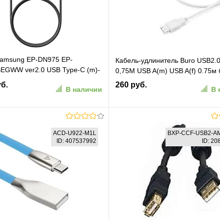
Samsung EP-DN975 EP-
Кабель-удлинитель Buro USB2.
EGWW ver2.0 USB Type-C (m)-
0,75M USB A(m) USB A(f) 0.75м
-C (m) 1м черный коробка
уб.
260 руб.
В наличии
В 
т)
В корзину
В корзину
ACD-U922-M1L
BXP-CCF-USB2-A
ID: 407537992
ID: 2
ранное
К сравнению
В избранное
К сравн