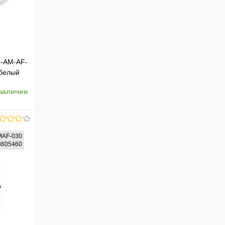
0-AM-AF-
 белый
наличии
MAF-030
08605460
ению