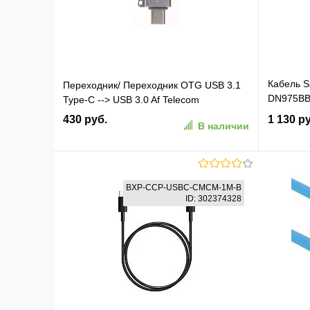
Кабель 
Переходник/ Переходник OTG USB 3.1
DN975BB
Type-C --> USB 3.0 Af Telecom
USB Type
430 руб.
1 130 р
В наличии
(упак.:1ш
В корзину
BXP-CCP-USBC-CMCM-1M-B
ID: 302374328
В избранное
К сравнению
В изб