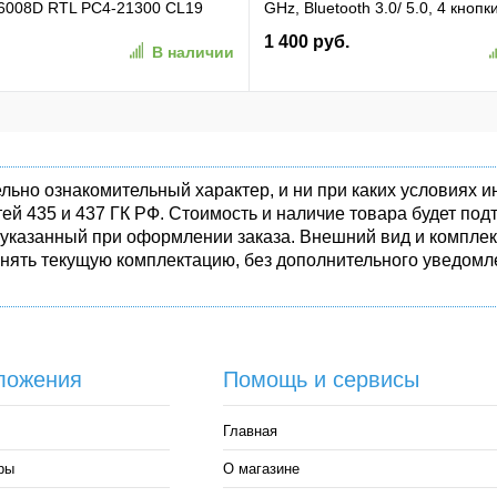
008D RTL PC4-21300 CL19
GHz, Bluetooth 3.0/ 5.0, 4 кнопк
pin 1.2В dual rank Ret
бесшумная Чёрный (SPK7407B/
1 400 руб.
В наличии
(SPK7407B/01)
льно ознакомительный характер, и ни при каких условиях
ей 435 и 437 ГК РФ. Стоимость и наличие товара будет п
 указанный при оформлении заказа. Внешний вид и комплек
енять текущую комплектацию, без дополнительного уведомле
ложения
Помощь и сервисы
Главная
ры
О магазине