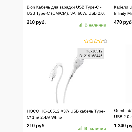
Bion Кабель для зарядки USB Type-C -
Кабели 
USB Type-C (CM/CM), 3A, 60W, USB 2.0,
Infinity 
1 м, черный [BXP-CCP-USBC-CMCM-1M-
синий (
210 руб.
470 руб
В наличии
B]
В корзину
HC-10512
ID: 219168445
В избранное
К сравнению
В изб
Gembird/
HOCO HC-10512 X37/ USB кабель Type-
USB 2.0 
C/ 1m/ 2.4A/ White
10M)
210 руб.
1 340 р
В наличии