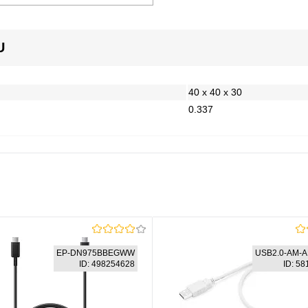
U
40 x 40 x 30
0.337
EP-DN975BBEGWW
USB2.0-AM-A
ID: 498254628
ID: 5