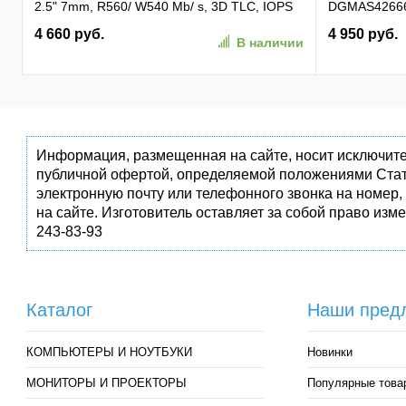
2.5" 7mm, R560/ W540 Mb/ s, 3D TLC, IOPS
DGMAS42666
81K/ 74K, MTBF 1,5M, 180TBW,
SO-DIMM 260-
4 660 руб.
4 950 руб.
В наличии
(AP256GAS350-1)
Информация, размещенная на сайте, носит исключите
публичной офертой, определяемой положениями Стат
электронную почту или телефонного звонка на номер,
на сайте. Изготовитель оставляет за собой право изм
243-83-93
Каталог
Наши пред
КОМПЬЮТЕРЫ И НОУТБУКИ
Новинки
МОНИТОРЫ И ПРОЕКТОРЫ
Популярные това