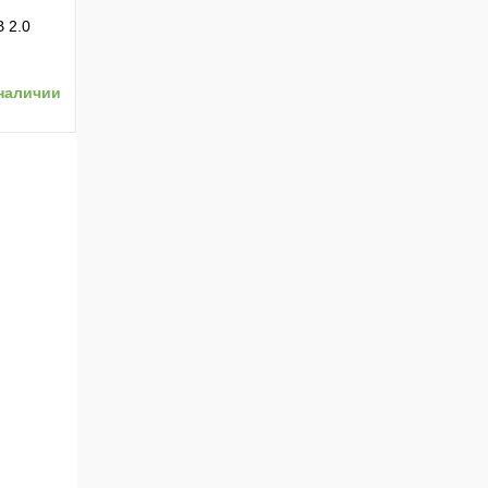
 2.0
й [BXP-
наличии
ению