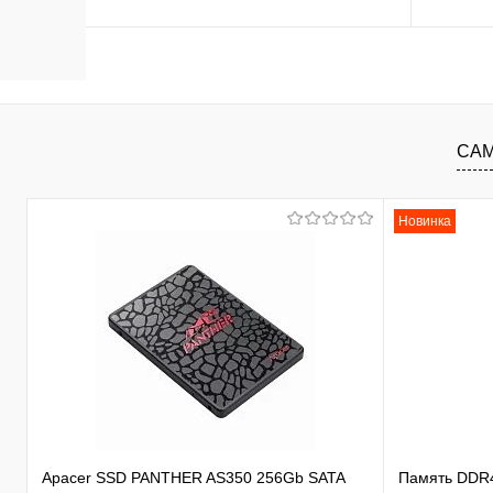
В корзину
В избранное
К сравнению
В изб
САМ
Новинка
Apacer SSD PANTHER AS350 256Gb SATA
Память DDR