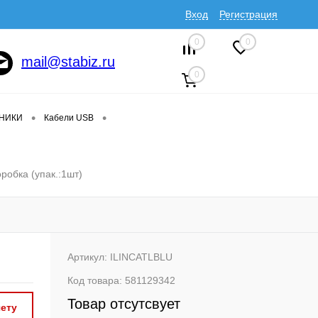
Вход
Регистрация
0
0
mail@stabiz.ru
0
•
•
ДНИКИ
Кабели USB
робка (упак.:1шт)
Артикул:
ILINCATLBLU
Код товара:
581129342
Товар отсутсвует
ету