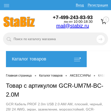
Вход
Регистрация
+7-499-243-83-93
0
пн-пт 10:00-18:30
mail@stabiz.ru
Каталог товаров
•
•
•
Главная страница
Каталог товаров
АКСЕССУАРЫ
КАБЕЛИ
Товар с артикулом GCR-UM7M-BC-
2.0M
GCR Кабель PROF 2.0m USB 2.0 AM/ AM, плоский, черный,
28/ 24 AWG, экран, заземление, морозостойкий, GCR-