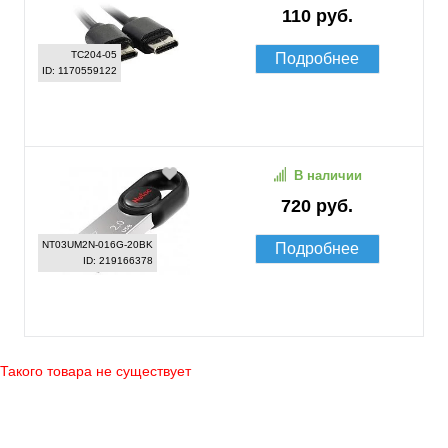
110 руб.
TC204-05
Подробнее
ID: 1170559122
В наличии
720 руб.
NT03UM2N-016G-20BK
Подробнее
ID: 219166378
Такого товара не существует