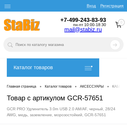
Вход
Регистрация
+7-499-243-83-93
0
пн-пт 10:00-18:30
mail@stabiz.ru
Каталог товаров
•
•
•
Главная страница
Каталог товаров
АКСЕССУАРЫ
КАБЕЛИ
Товар с артикулом GCR-57651
GCR PRO Удлинитель 3.0m USB 2.0 AM/AF, черный, 28/24
AWG, медь, заземление, морозостойкий, GCR-57651