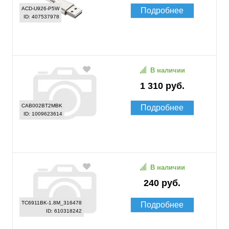
ACD-U926-P5W
Подробнее
ID: 407537978
В наличии
1 310 руб.
CAB002BT2MBK
Подробнее
ID: 1009623614
В наличии
240 руб.
TC6911BK-1.8M_316478
Подробнее
ID: 610318242