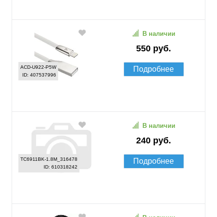
В наличии
550 руб.
ACD-U922-P5W
Подробнее
ID: 407537996
В наличии
240 руб.
TC6911BK-1.8M_316478
Подробнее
ID: 610318242