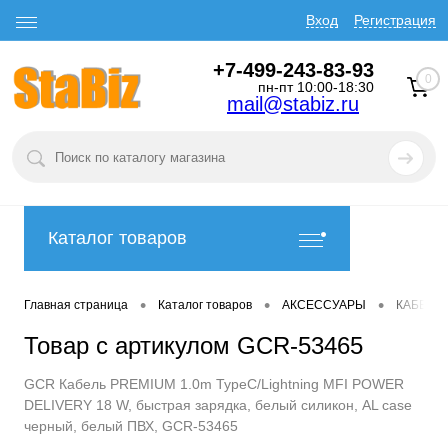
Вход
Регистрация
+7-499-243-83-93
0
пн-пт 10:00-18:30
mail@stabiz.ru
Каталог товаров
•
•
•
Главная страница
Каталог товаров
АКСЕССУАРЫ
КАБЕЛИ
Товар с артикулом GCR-53465
GCR Кабель PREMIUM 1.0m TypeC/Lightning MFI POWER
DELIVERY 18 W, быстрая зарядка, белый силикон, AL case
черный, белый ПВХ, GCR-53465