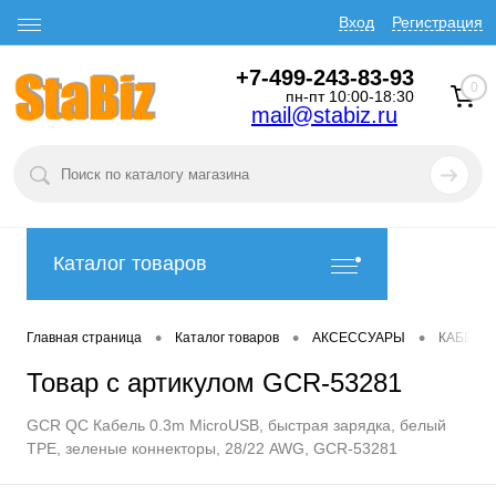
Вход
Регистрация
+7-499-243-83-93
0
пн-пт 10:00-18:30
mail@stabiz.ru
Каталог товаров
•
•
•
Главная страница
Каталог товаров
АКСЕССУАРЫ
КАБЕЛИ
Товар с артикулом GCR-53281
GCR QC Кабель 0.3m MicroUSB, быстрая зарядка, белый
TPE, зеленые коннекторы, 28/22 AWG, GCR-53281