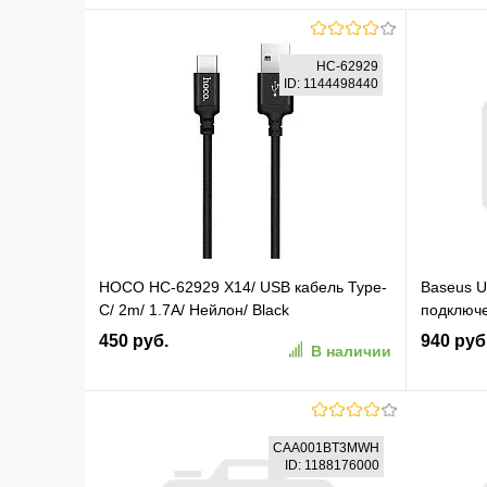
HC-62929
ID: 1144498440
HOCO HC-62929 X14/ USB кабель Type-
Baseus U
C/ 2m/ 1.7A/ Нейлон/ Black
подключе
450 руб.
940 руб
В наличии
В корзину
CAA001BT3MWH
ID: 1188176000