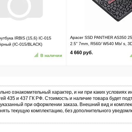
Apacer SSD PANTHER AS350 2
утбука IRBIS (15,6) IC-015
2.5" 7mm, R560/ W540 Mb/ s, 3
чёрный (IC-015/BLACK)
81K/ 74K, MTBF 1,5M, 180TBW,
4 660 руб.
В наличии
(AP256GAS350-1)
льно ознакомительный характер, и ни при каких условиях
ей 435 и 437 ГК РФ. Стоимость и наличие товара будет п
 указанный при оформлении заказа. Внешний вид и комплек
енять текущую комплектацию, без дополнительного уведомле