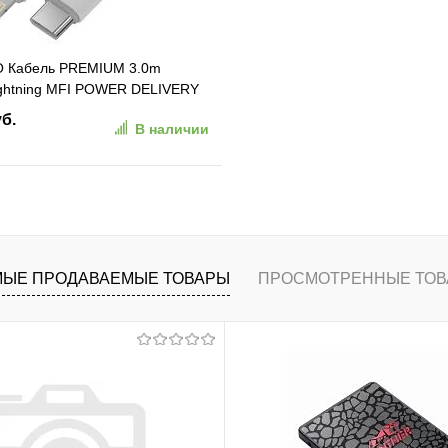
 Кабель PREMIUM 3.0m
ightning MFI POWER DELIVERY
дь, быстрая зарядка, белый
уб.
В наличии
 AL корпус (GCR-53756)
В корзину
ранное
К сравнению
ЫЕ ПРОДАВАЕМЫЕ ТОВАРЫ
ПРОСМОТРЕННЫЕ ТОВ