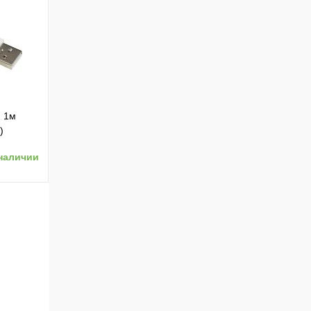
ению
) 1м
)
наличии
ению