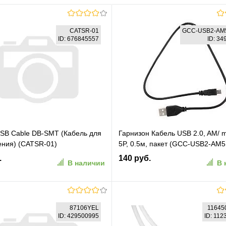
CATSR-01
GCC-USB2-AM
ID: 676845557
ID: 3
SB Cable DB-SMT (Кабель для
Гарнизон Кабель USB 2.0, AM/ 
ния) (CATSR-01)
5P, 0.5м, пакет (GCC-USB2-AM5
.
140 руб.
В наличии
В 
В корзину
В корзину
87106YEL
1164
ID: 429500995
ID: 11