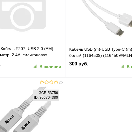
ранное
К сравнению
В избранное
К сравн
 Кабель F207, USB 2.0 (AM) -
Кабель USB (m)-USB Type-C (m
1метр, 2.4А, силиконовая
белый (1164509) (1164509#MLN
 жёлтый. (87106YEL)
.
300 руб.
В наличии
В 
В корзину
В корзину
GCR-53756
ID: 306704380
ранное
К сравнению
В избранное
К сравн