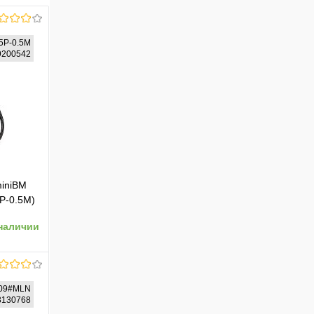
5P-0.5M
49200542
miniBM
P-0.5M)
наличии
509#MLN
23130768