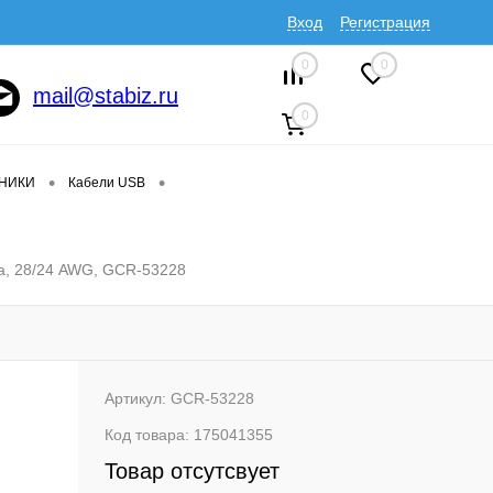
Вход
Регистрация
0
0
mail@stabiz.ru
0
•
•
ДНИКИ
Кабели USB
а, 28/24 AWG, GCR-53228
Артикул:
GCR-53228
Код товара:
175041355
Товар отсутсвует