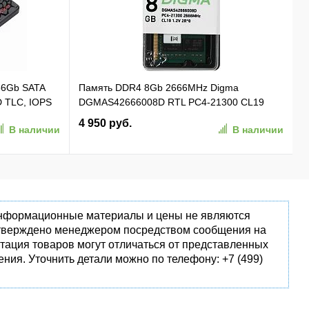
56Gb SATA
Память DDR4 8Gb 2666MHz Digma
D TLC, IOPS
DGMAS42666008D RTL PC4-21300 CL19
SO-DIMM 260-pin 1.2В dual rank Ret
4 950 руб.
В наличии
В наличии
 информационные материалы и цены не являются
одтверждено менеджером посредством сообщения на
тация товаров могут отличаться от представленных
ния. Уточнить детали можно по телефону: +7 (499)