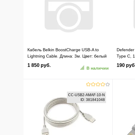
В избранное
К сравнению
В изб
Кабель Belkin BoostCharge USB-A to
Defender
Lightning Cable. Длина: 3м. Цвет: белый
Type C, 
(CAA001BT3MWH)
оплетка,
1 850 руб.
190 руб
В наличии
В корзину
CC-USB2-AMAF-10-N
ID: 381841048
В избранное
К сравнению
В изб