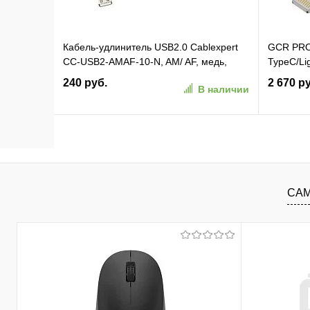
Кабель-удлинитель USB2.0 Cablexpert
GCR PRO
CC-USB2-AMAF-10-N, AM/ AF, медь,
TypeC/L
3.0м, серый, пакет
18 W, ме
240 руб.
2 670 р
В наличии
силикон,
В корзину
В избранное
К сравнению
В изб
САМ